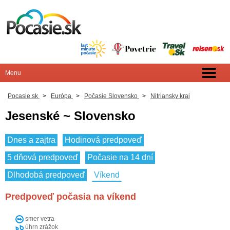
Pocasie.sk
>
Európa
>
Počasie Slovensko
>
Nitriansky kraj
Jesenské ~ Slovensko
Dnes a zajtra
Hodinová predpoveď
5 dňová predpoveď
Počasie na 14 dní
Dlhodobá predpoveď
Víkend
Predpoveď počasia na víkend
smer vetra
úhrn zrážok