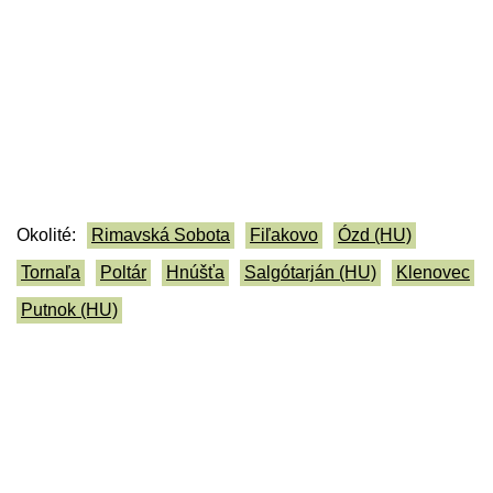
Okolité:
Rimavská Sobota
Fiľakovo
Ózd (HU)
Tornaľa
Poltár
Hnúšťa
Salgótarján (HU)
Klenovec
Putnok (HU)