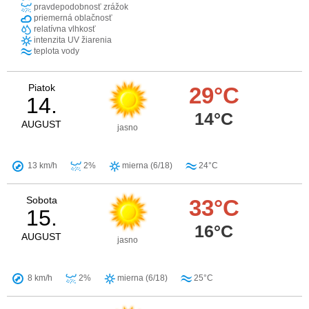
pravdepodobnosť zrážok
priemerná oblačnosť
relatívna vlhkosť
intenzita UV žiarenia
teplota vody
Piatok
29°C
14.
14°C
AUGUST
jasno
13 km/h
2%
mierna (6/18)
24°C
Sobota
33°C
15.
16°C
AUGUST
jasno
8 km/h
2%
mierna (6/18)
25°C