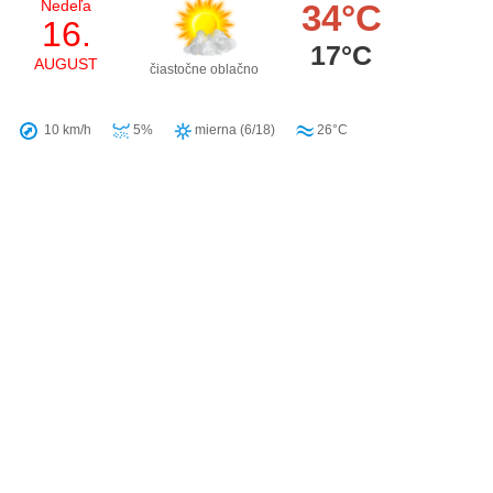
Nedeľa
34°C
16.
17°C
AUGUST
čiastočne oblačno
10 km/h
5%
mierna (6/18)
26°C