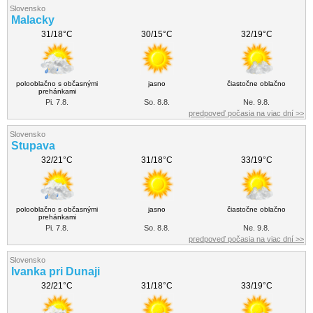
Slovensko
Malacky
31/18°C
30/15°C
32/19°C
polooblačno s občasnými
jasno
čiastočne oblačno
prehánkami
Pi. 7.8.
So. 8.8.
Ne. 9.8.
predpoveď počasia na viac dní >>
Slovensko
Stupava
32/21°C
31/18°C
33/19°C
polooblačno s občasnými
jasno
čiastočne oblačno
prehánkami
Pi. 7.8.
So. 8.8.
Ne. 9.8.
predpoveď počasia na viac dní >>
Slovensko
Ivanka pri Dunaji
32/21°C
31/18°C
33/19°C