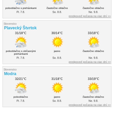
polooblačno s prehánkami
čiastočne oblačno
čiastočne oblačno
Pi. 7.8.
So. 8.8.
Ne. 9.8.
predpoveď počasia na viac dní >>
Slovensko
Plavecký Štvrtok
31/18°C
30/14°C
33/18°C
polooblačno s občasnými
jasno
čiastočne oblačno
prehánkami
Pi. 7.8.
So. 8.8.
Ne. 9.8.
predpoveď počasia na viac dní >>
Slovensko
Modra
32/21°C
31/18°C
33/19°C
polooblačno
jasno
čiastočne oblačno
Pi. 7.8.
So. 8.8.
Ne. 9.8.
predpoveď počasia na viac dní >>