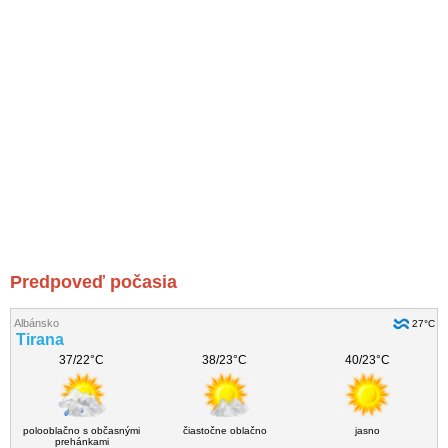
Predpoveď počasia
Albánsko
27°C
Tirana
37/22°C
38/23°C
40/23°C
polooblačno s občasnými
čiastočne oblačno
jasno
prehánkami