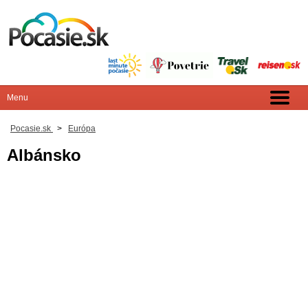
Pocasie.sk
>
Európa
Albánsko