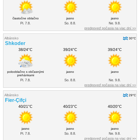
čiastočne oblačno
jasno
jasno
Pi. 7.8.
So. 8.8.
Ne. 9.8.
predpoveď počasia na viac dní >>
Albánsko
30°C
Shkoder
38/24°C
39/24°C
39/24°C
polooblačno s občasnými
jasno
jasno
prehánkami
Pi. 7.8.
So. 8.8.
Ne. 9.8.
predpoveď počasia na viac dní >>
Albánsko
29°C
Fier-Çifçi
40/21°C
40/23°C
40/20°C
jasno
jasno
jasno
Pi. 7.8.
So. 8.8.
Ne. 9.8.
predpoveď počasia na viac dní >>