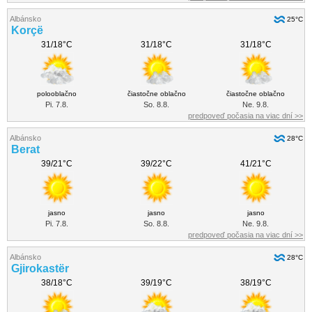
Albánsko
25°C
Korçë
31/18°C
31/18°C
31/18°C
polooblačno
čiastočne oblačno
čiastočne oblačno
Pi. 7.8.
So. 8.8.
Ne. 9.8.
predpoveď počasia na viac dní >>
Albánsko
28°C
Berat
39/21°C
39/22°C
41/21°C
jasno
jasno
jasno
Pi. 7.8.
So. 8.8.
Ne. 9.8.
predpoveď počasia na viac dní >>
Albánsko
28°C
Gjirokastër
38/18°C
39/19°C
38/19°C