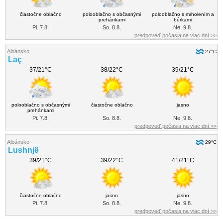
čiastočne oblačno
polooblačno s občasnými
polooblačno s mrholením a
prehánkami
búrkami
Pi. 7.8.
So. 8.8.
Ne. 9.8.
predpoveď počasia na viac dní >>
Albánsko
27°C
Laç
37/21°C
38/22°C
39/21°C
polooblačno s občasnými
čiastočne oblačno
jasno
prehánkami
Pi. 7.8.
So. 8.8.
Ne. 9.8.
predpoveď počasia na viac dní >>
Albánsko
29°C
Lushnjë
39/21°C
39/22°C
41/21°C
čiastočne oblačno
jasno
jasno
Pi. 7.8.
So. 8.8.
Ne. 9.8.
predpoveď počasia na viac dní >>