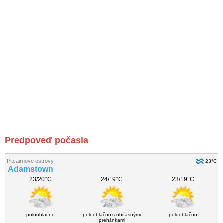
Predpoveď počasia
Pitcairnove ostrovy
23°C
Adamstown
23/20°C
24/19°C
23/19°C
polooblačno
polooblačno s občasnými
polooblačno
prehánkami