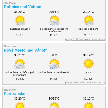
Slovensko
Dubnica nad Váhom
38/20°C
29/15°C
29/14°C
čiastočne oblačno
polooblačno s občasnými
čiastočne oblačno
prehánkami
Št. 6.8.
Pi. 7.8.
So. 8.8.
predpoveď počasia na viac dní >>
Slovensko
Nové Mesto nad Váhom
38/21°C
31/17°C
31/14°C
polooblačno s občasnými
polooblačno s prehánkami
jasno
prehánkami
Št. 6.8.
Pi. 7.8.
So. 8.8.
predpoveď počasia na viac dní >>
Slovensko
Partizánske
39/20°C
30/16°C
31/12°C