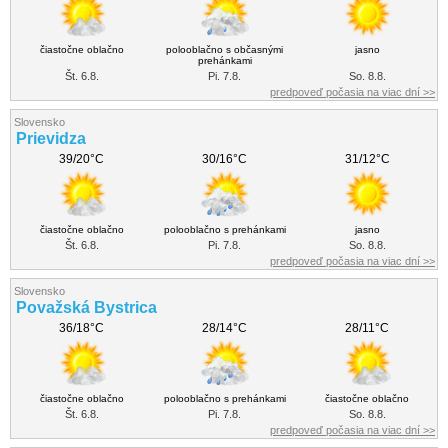
čiastočne oblačno
polooblačno s občasnými
jasno
prehánkami
Št. 6.8.
Pi. 7.8.
So. 8.8.
predpoveď počasia na viac dní >>
Slovensko
Prievidza
39/20°C
30/16°C
31/12°C
čiastočne oblačno
polooblačno s prehánkami
jasno
Št. 6.8.
Pi. 7.8.
So. 8.8.
predpoveď počasia na viac dní >>
Slovensko
Považská Bystrica
36/18°C
28/14°C
28/11°C
čiastočne oblačno
polooblačno s prehánkami
čiastočne oblačno
Št. 6.8.
Pi. 7.8.
So. 8.8.
predpoveď počasia na viac dní >>