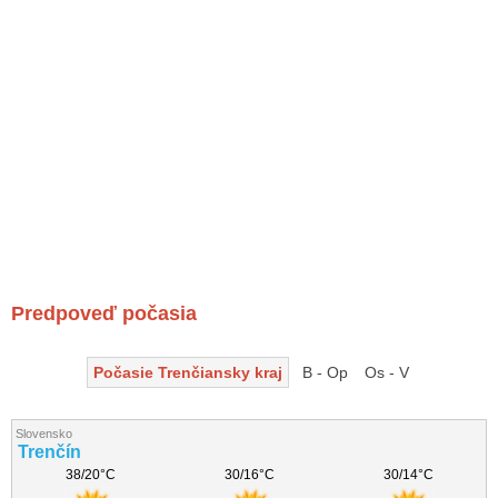
Predpoveď počasia
Počasie Trenčiansky kraj
B - Op
Os - V
Slovensko
Trenčín
38/20°C
30/16°C
30/14°C