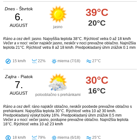
Dnes
- Štvrtok
39°C
6.
20°C
AUGUST
jasno
Ráno a cez deň
: jasno. Najvyššia teplota 38°C. Rýchlosť vetra 0 až 18 km/h
Večer a v noci
: večer najskôr jasno, neskôr v noci prevažne oblačno. Najnižšia
teplota 21°C. Rýchlosť vetra 8 až 18 km/h. Predpokladaný úhrn zrážok 0.1 mm
15 km/h
22%
mierna (7/18)
27°C
Zajtra
- Piatok
30°C
7.
16°C
AUGUST
polooblačno s prehánkami
Ráno a cez deň
: ráno najskôr oblačno, neskôr poobede prevažne oblačno s
prehánkami. Najvyššia teplota 30°C. Rýchlosť vetra 10 až 30 km/h.
Predpokladaný výskyt búrky 16%. Predpokladaný úhrn zrážok 0.5 mm
Večer a v noci
: večer jasno, postupne prevažne oblačno. Najnižšia teplota
18°C. Rýchlosť vetra 10 až 23 km/h
18 km/h
79%
mierna (6/18)
25°C