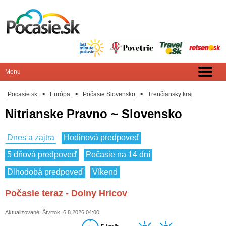
Pocasie.sk
>
Európa
>
Počasie Slovensko
>
Trenčiansky kraj
Nitrianske Pravno ~ Slovensko
Dnes a zajtra
Hodinová predpoveď
5 dňová predpoveď
Počasie na 14 dní
Dlhodobá predpoveď
Víkend
Počasie teraz - Dolny Hricov
Aktualizované: Štvrtok, 6.8.2026 04:00