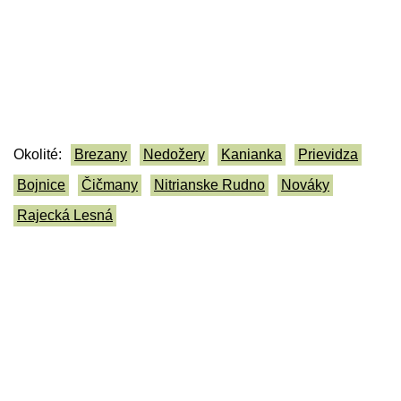
Okolité:
Brezany
Nedožery
Kanianka
Prievidza
Bojnice
Čičmany
Nitrianske Rudno
Nováky
Rajecká Lesná