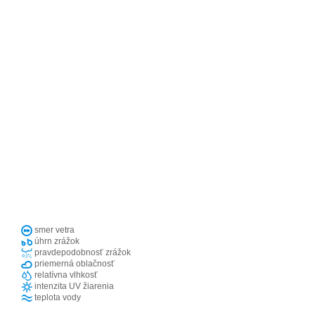
smer vetra
úhrn zrážok
pravdepodobnosť zrážok
priemerná oblačnosť
relatívna vlhkosť
intenzita UV žiarenia
teplota vody