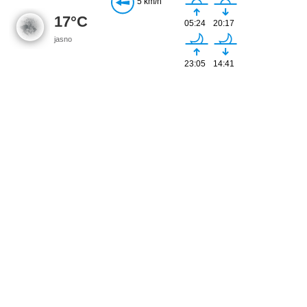
5 km/h
17°C
05:24
20:17
jasno
23:05
14:41