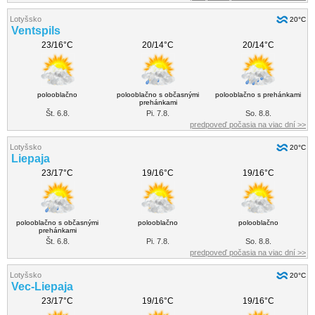
Lotyšsko
20°C
Ventspils
23/16°C
20/14°C
20/14°C
polooblačno
polooblačno s občasnými
polooblačno s prehánkami
prehánkami
Št. 6.8.
Pi. 7.8.
So. 8.8.
predpoveď počasia na viac dní >>
Lotyšsko
20°C
Liepaja
23/17°C
19/16°C
19/16°C
polooblačno s občasnými
polooblačno
polooblačno
prehánkami
Št. 6.8.
Pi. 7.8.
So. 8.8.
predpoveď počasia na viac dní >>
Lotyšsko
20°C
Vec-Liepaja
23/17°C
19/16°C
19/16°C