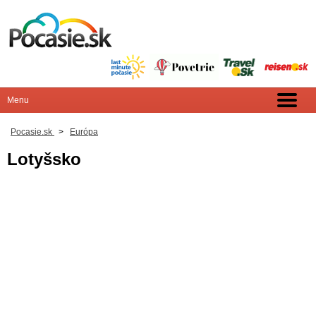
Pocasie.sk
>
Európa
Lotyšsko