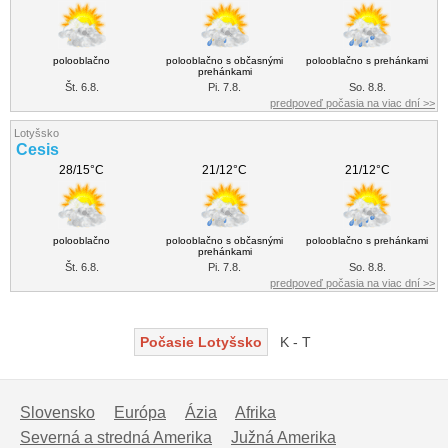
polooblačno
polooblačno s občasnými
polooblačno s prehánkami
prehánkami
Št. 6.8.
Pi. 7.8.
So. 8.8.
predpoveď počasia na viac dní >>
Lotyšsko
Cesis
28/15°C
21/12°C
21/12°C
polooblačno
polooblačno s občasnými
polooblačno s prehánkami
prehánkami
Št. 6.8.
Pi. 7.8.
So. 8.8.
predpoveď počasia na viac dní >>
Počasie Lotyšsko
K - T
Slovensko
Európa
Ázia
Afrika
Severná a stredná Amerika
Južná Amerika