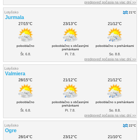
predpoveď počasia na viac dní >>
Lotyšsko
21°C
Jurmala
27/15°C
23/13°C
21/12°C
polooblačno
polooblačno s občasnými
polooblačno s prehánkami
prehánkami
Št. 6.8.
Pi. 7.8.
So. 8.8.
predpoveď počasia na viac dní >>
Lotyšsko
Valmiera
28/15°C
21/12°C
21/12°C
polooblačno
polooblačno s občasnými
polooblačno s prehánkami
prehánkami
Št. 6.8.
Pi. 7.8.
So. 8.8.
predpoveď počasia na viac dní >>
Lotyšsko
22°C
Ogre
28/14°C
23/12°C
21/10°C