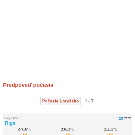
Predpoveď počasia
Počasie Lotyšsko
K - T
Lotyšsko
22°C
Riga
27/16°C
23/13°C
21/12°C