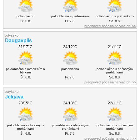
polooblačno
polooblačno s prehánkami
polooblačno s prehánkami
Št. 6.8.
Pi. 7.8.
So. 8.8.
predpoveď počasia na viac dní >>
Lotyšsko
Daugavpils
31/17°C
24/12°C
21/11°C
polooblačno s mrholením a
polooblačno
polooblačno s občasnými
búrkami
prehánkami
Št. 6.8.
Pi. 7.8.
So. 8.8.
predpoveď počasia na viac dní >>
Lotyšsko
Jelgava
28/15°C
24/13°C
22/11°C
polooblačno s občasnými
polooblačno s občasnými
polooblačno s občasnými
prehánkami
prehánkami
prehánkami
Št. 6.8.
Pi. 7.8.
So. 8.8.
predpoveď počasia na viac dní >>