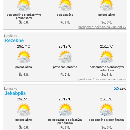
polooblačno s občasnými
polooblačno
polooblačno
prehánkami
Št. 6.8.
Pi. 7.8.
So. 8.8.
predpoveď počasia na viac dní >>
Lotyšsko
Rezekne
29/17°C
23/12°C
21/11°C
polooblačno
prevažne oblačno
polooblačno s občasnými
prehánkami
Št. 6.8.
Pi. 7.8.
So. 8.8.
predpoveď počasia na viac dní >>
Lotyšsko
22°C
Jekabpils
29/15°C
23/12°C
21/11°C
polooblačno
polooblačno s občasnými
polooblačno s prehánkami
prehánkami
Št. 6.8.
Pi. 7.8.
So. 8.8.