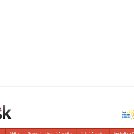
a
Afrika
Severná a stredná Amerika
Južná Amerika
Austrália a 