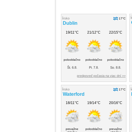
Í
Írsko
17°C
Dublin
19/11°C
21/12°C
22/15°C
polooblačno
polooblačno
polooblačno
Št. 6.8.
Pi. 7.8.
So. 8.8.
predpoveď počasia na viac dní >>
Írsko
Í
17°C
Waterford
18/11°C
19/14°C
20/16°C
prevažne
polooblačno
prevažne