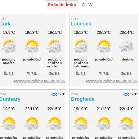
Počasie Írsko
A - W
rsko
Írsko
Cork
Limerick
18/9°C
19/13°C
19/15°C
18/12°C
20/13°C
20/14°C
prevažne
polooblačno
prevažne
prevažne
polooblačno
mrholenie
oblačno
oblačno s
oblačno s
mrholením
mrholením
Št. 6.8.
Pi. 7.8.
So. 8.8.
Št. 6.8.
Pi. 7.8.
So. 8.8.
predpoveď počasia na viac dní >>
predpoveď počasia na viac dní >>
rsko
Írsko
17°C
17°C
Dunleary
Drogheda
19/9°C
22/11°C
22/15°C
19/10°C
21/12°C
22/14°C
polooblačno
polooblačno
polooblačno
polooblačno
polooblačno
polooblačno