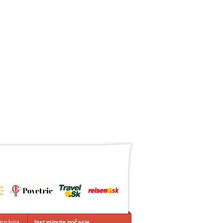
Oceánia
last minute počasie