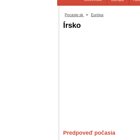
Pocasie.sk
>
Európa
Írsko
Predpoveď počasia