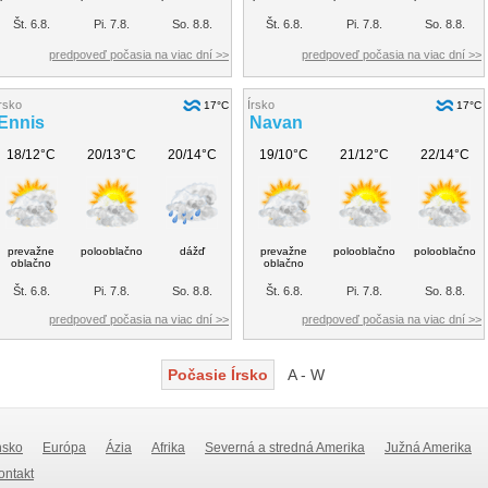
Št. 6.8.
Pi. 7.8.
So. 8.8.
Št. 6.8.
Pi. 7.8.
So. 8.8.
predpoveď počasia na viac dní >>
predpoveď počasia na viac dní >>
rsko
Írsko
17°C
17°C
Ennis
Navan
18/12°C
20/13°C
20/14°C
19/10°C
21/12°C
22/14°C
prevažne
polooblačno
dážď
prevažne
polooblačno
polooblačno
oblačno
oblačno
Št. 6.8.
Pi. 7.8.
So. 8.8.
Št. 6.8.
Pi. 7.8.
So. 8.8.
predpoveď počasia na viac dní >>
predpoveď počasia na viac dní >>
Počasie Írsko
A - W
nsko
Európa
Ázia
Afrika
Severná a stredná Amerika
Južná Amerika
Kontakt