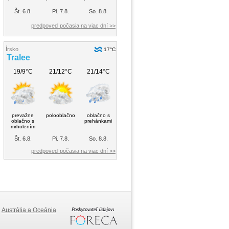
Št. 6.8.
Pi. 7.8.
So. 8.8.
predpoveď počasia na viac dní >>
Írsko
17°C
Tralee
19/9°C
21/12°C
21/14°C
prevažne
polooblačno
oblačno s
oblačno s
prehánkami
mrholením
Št. 6.8.
Pi. 7.8.
So. 8.8.
predpoveď počasia na viac dní >>
Austrália a Oceánia