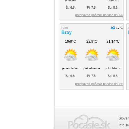
oblačno
oblačno
Št. 6.8.
Pi. 7.8.
So. 8.8.
predpoveď počasia na viac dní >>
Írsko
Í
17°C
Bray
19/8°C
22/9°C
21/14°C
polooblačno
polooblačno
polooblačno
Št. 6.8.
Pi. 7.8.
So. 8.8.
predpoveď počasia na viac dní >>
Slove
Info, 