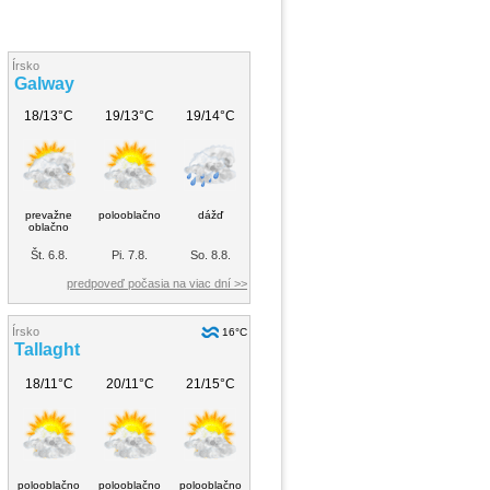
Írsko
Galway
18/13°C
19/13°C
19/14°C
prevažne
polooblačno
dážď
oblačno
Št. 6.8.
Pi. 7.8.
So. 8.8.
predpoveď počasia na viac dní >>
Írsko
16°C
Tallaght
18/11°C
20/11°C
21/15°C
polooblačno
polooblačno
polooblačno