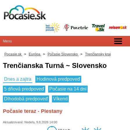
Pocasie.sk
>
Európa
>
Počasie Slovensko
>
Trenčiansky kraj
Trenčianska Turná ~ Slovensko
Dnes a zajtra
Hodinová predpoveď
5 dňová predpoveď
Počasie na 14 dní
Dlhodobá predpoveď
Víkend
Počasie teraz - Piestany
Aktualizované: Nedeľa, 9.8.2026 14:00