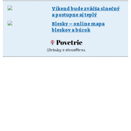
Víkend bude zväčša slnečný
a postupne aj teplý
Blesky – online mapa
bleskov a búrok
Stránky s atmosférou