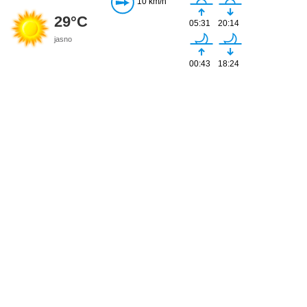
10 km/h
29°C
05:31
20:14
jasno
00:43
18:24