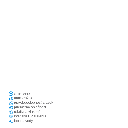
smer vetra
úhrn zrážok
pravdepodobnosť zrážok
priemerná oblačnosť
relatívna vlhkosť
intenzita UV žiarenia
teplota vody