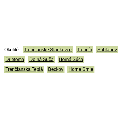
Okolité:
Trenčianske Stankovce
Trenčín
Soblahov
Drietoma
Dolná Suča
Horná Súča
Trenčianska Teplá
Beckov
Horné Srnie