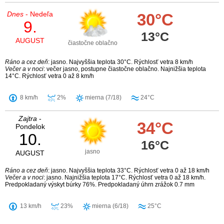
Dnes
- Nedeľa
30°C
9.
13°C
AUGUST
čiastočne oblačno
Ráno a cez deň
: jasno. Najvyššia teplota 30°C. Rýchlosť vetra 8 km/h
Večer a v noci
: večer jasno, postupne čiastočne oblačno. Najnižšia teplota
14°C. Rýchlosť vetra 0 až 8 km/h
8 km/h
2%
mierna (7/18)
24°C
Zajtra
-
34°C
Pondelok
10.
16°C
jasno
AUGUST
Ráno a cez deň
: jasno. Najvyššia teplota 33°C. Rýchlosť vetra 0 až 18 km/h
Večer a v noci
: jasno. Najnižšia teplota 17°C. Rýchlosť vetra 0 až 18 km/h.
Predpokladaný výskyt búrky 76%. Predpokladaný úhrn zrážok 0.7 mm
13 km/h
23%
mierna (6/18)
25°C