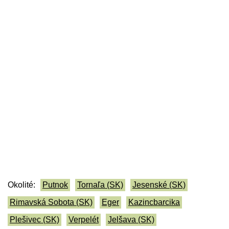
Okolité:
Putnok
Tornaľa (SK)
Jesenské (SK)
Rimavská Sobota (SK)
Eger
Kazincbarcika
Plešivec (SK)
Verpelét
Jelšava (SK)