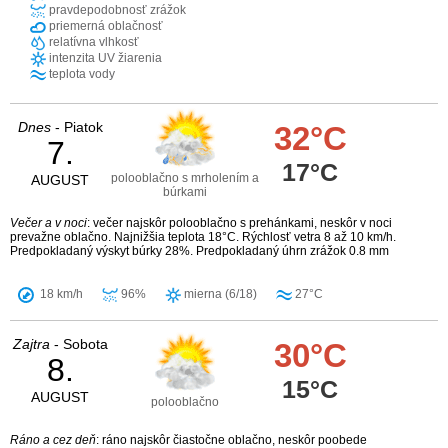
pravdepodobnosť zrážok
priemerná oblačnosť
relatívna vlhkosť
intenzita UV žiarenia
teplota vody
Dnes
- Piatok
32°C
7.
17°C
polooblačno s mrholením a
AUGUST
búrkami
Večer a v noci
: večer najskôr polooblačno s prehánkami, neskôr v noci
prevažne oblačno. Najnižšia teplota 18°C. Rýchlosť vetra 8 až 10 km/h.
Predpokladaný výskyt búrky 28%. Predpokladaný úhrn zrážok 0.8 mm
18 km/h
96%
mierna (6/18)
27°C
Zajtra
- Sobota
30°C
8.
15°C
AUGUST
polooblačno
Ráno a cez deň
: ráno najskôr čiastočne oblačno, neskôr poobede