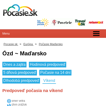
Pocasie.sk
>
Európa
>
Počasie Maďarsko
Ózd ~ Maďarsko
Dnes a zajtra
Hodinová predpoveď
5 dňová predpoveď
Počasie na 14 dní
Dlhodobá predpoveď
Víkend
Predpoveď počasia na víkend
smer vetra
úhrn zrážok