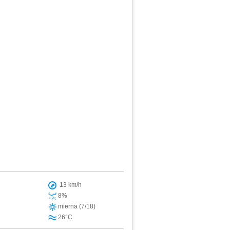
13 km/h
8%
mierna (7/18)
26°C