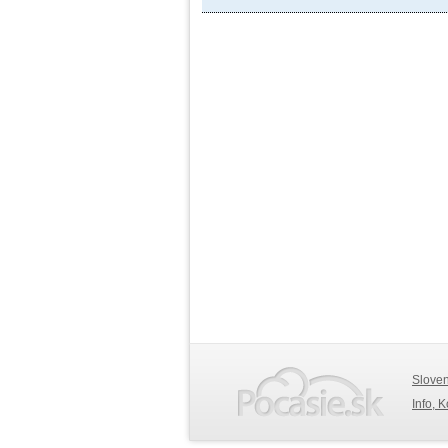
Slove
Info, 