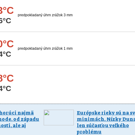
3°C
predpokladaný úhrn zrážok 3 mm
6°C
0°C
predpokladaný úhrn zrážok 1 mm
4°C
8°C
4°C
 horúci najmä
Európske rieky sú na s
hode, od západu
minimách. Nízky Dunaj
osti, ale aj
len súčasťou veľkého
problému