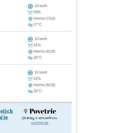
10 km/h
39%
mierna (7/18)
27°C
10 km/h
41%
mierna (6/18)
28°C
10 km/h
42%
mierna (6/18)
26°C
vojich
 je
Stránky s atmosférou
povetrie.sk