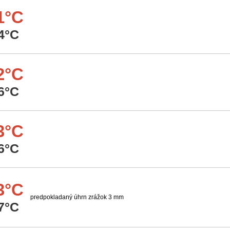
1°C
4°C
2°C
6°C
3°C
6°C
3°C
predpokladaný úhrn zrážok 3 mm
7°C