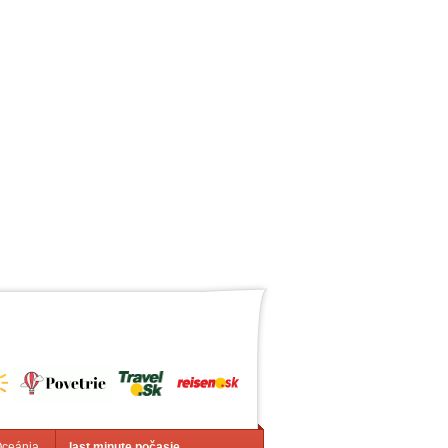
Oceánia
last minute počasie