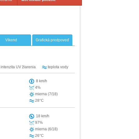
Víkend
Grafická predpoveď
intenzita UV žiarenia
teplota vody
8 km/h
4%
mierna (7/18)
28°C
18 km/h
97%
mierna (6/18)
26°C