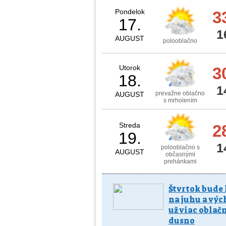
Pondelok
3
17.
1
AUGUST
polooblačno
Utorok
3
18.
1
prevažne oblačno
AUGUST
s mrholením
Streda
2
19.
1
polooblačno s
AUGUST
občasnými
prehánkami
Štvrtok bude
na juhu a výc
už viac oblačn
dusno