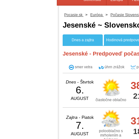
Pocasie.sk
>
Európa
>
Počasie Slovens
Jesenské ~ Slovensk
Dnes a zajtra
Hodinová predpov
Jesenské - Predpoveď počas
smer vetra
úhrn zrážok
p
Dnes
- Štvrtok
3
6.
2
AUGUST
čiastočne oblačno
Zajtra
- Piatok
3
7.
1
polooblačno s
AUGUST
mrholením a