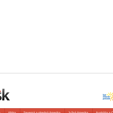
a
Afrika
Severná a stredná Amerika
Južná Amerika
Austrália a 