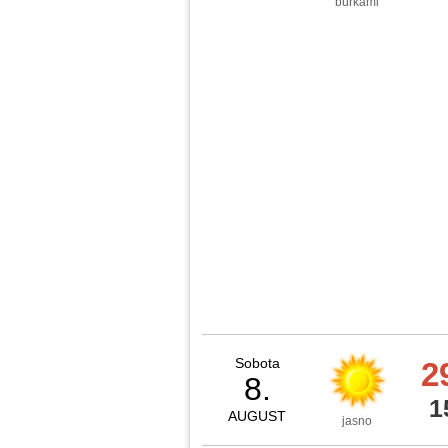
búrkami
Sobota
2
8.
1
AUGUST
jasno