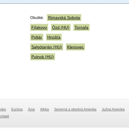
Okolité:
Rimavská Sobota
Fiľakovo
Ózd (HU)
Tornaľa
Poltár
Hnúšťa
Salgótarján (HU)
Klenovec
Putnok (HU)
nsko
Európa
Ázia
Afrika
Severná a stredná Amerika
Južná Amerika
Kontakt