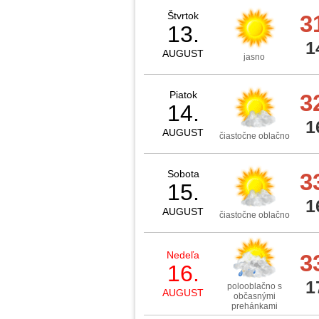
Štvrtok
3
13.
1
AUGUST
jasno
Piatok
3
14.
1
AUGUST
čiastočne oblačno
Sobota
3
15.
1
AUGUST
čiastočne oblačno
Nedeľa
3
16.
1
polooblačno s
AUGUST
občasnými
prehánkami