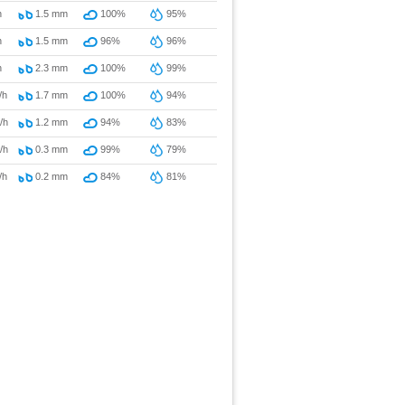
h
1.5
mm
100%
95%
h
1.5
mm
96%
96%
h
2.3
mm
100%
99%
/h
1.7
mm
100%
94%
/h
1.2
mm
94%
83%
/h
0.3
mm
99%
79%
/h
0.2
mm
84%
81%