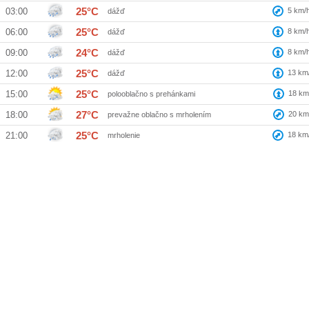
25°C
5
km/
03:00
dážď
25°C
8
km/
06:00
dážď
24°C
8
km/
09:00
dážď
25°C
13
km
12:00
dážď
25°C
18
km
15:00
polooblačno s prehánkami
27°C
20
km
18:00
prevažne oblačno s mrholením
25°C
18
km
21:00
mrholenie