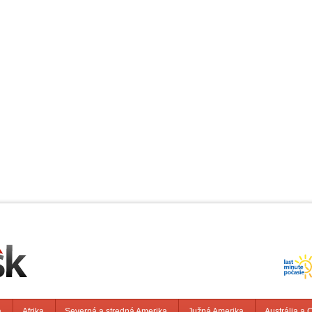
a
Afrika
Severná a stredná Amerika
Južná Amerika
Austrália a 