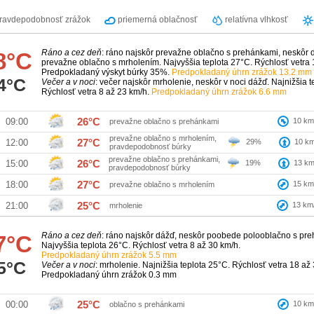
ravdepodobnosť zrážok
priemerná oblačnosť
relatívna vlhkosť
Ráno a cez deň
: ráno najskôr prevažne oblačno s prehánkami, neskôr
8°C
prevažne oblačno s mrholením. Najvyššia teplota 27°C. Rýchlosť vetra 
Predpokladaný výskyt búrky 35%.
Predpokladaný úhrn zrážok 13.2 mm
4°C
Večer a v noci
: večer najskôr mrholenie, neskôr v noci dážď. Najnižšia t
Rýchlosť vetra 8 až 23 km/h.
Predpokladaný úhrn zrážok 6.6 mm
26°C
10
km
09:00
prevažne oblačno s prehánkami
prevažne oblačno s mrholením,
27°C
29%
10
km
12:00
pravdepodobnosť búrky
prevažne oblačno s prehánkami,
26°C
19%
13
km
15:00
pravdepodobnosť búrky
27°C
15
km
18:00
prevažne oblačno s mrholením
25°C
13
km
21:00
mrholenie
Ráno a cez deň
: ráno najskôr dážď, neskôr poobede polooblačno s pr
7°C
Najvyššia teplota 26°C. Rýchlosť vetra 8 až 30 km/h.
Predpokladaný úhrn zrážok 5.5 mm
5°C
Večer a v noci
: mrholenie. Najnižšia teplota 25°C. Rýchlosť vetra 18 až
Predpokladaný úhrn zrážok 0.3 mm
25°C
10
km
00:00
oblačno s prehánkami