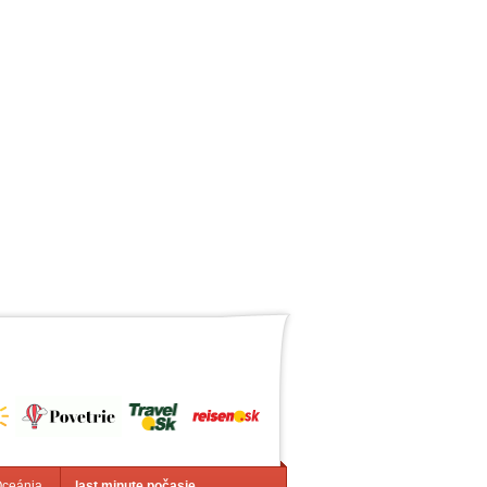
Oceánia
last minute počasie