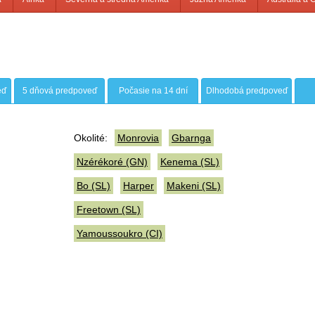
eď
5 dňová predpoveď
Počasie na 14 dní
Dlhodobá predpoveď
Okolité:
Monrovia
Gbarnga
Nzérékoré (GN)
Kenema (SL)
Bo (SL)
Harper
Makeni (SL)
Freetown (SL)
Yamoussoukro (CI)