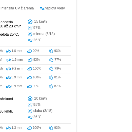
intenzita UV žiarenia
teplota vody
15 km/h
 doobeda
10 až 23 km/h.
97%
mierna (6/18)
eplota 25°C.
26°C
/h
1.0
mm
99%
93%
/h
1.3
mm
83%
77%
/h
9.2
mm
100%
79%
/h
3.9
mm
100%
81%
/h
0.9
mm
95%
87%
20 km/h
ehánkami.
95%
slabá (3/18)
 30 km/h.
26°C
/h
1.3
mm
100%
93%