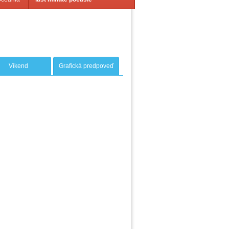
Víkend
Grafická predpoveď