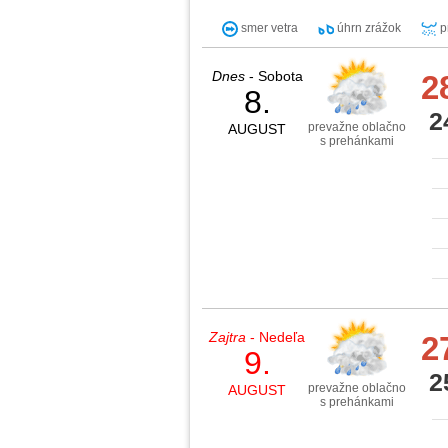
smer vetra
úhrn zrážok
p
Dnes
- Sobota
2
8.
2
prevažne oblačno
AUGUST
s prehánkami
Zajtra
- Nedeľa
2
9.
2
prevažne oblačno
AUGUST
s prehánkami