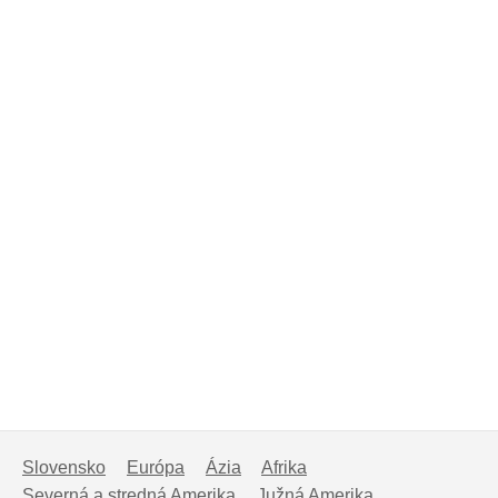
Slovensko
Európa
Ázia
Afrika
Severná a stredná Amerika
Južná Amerika