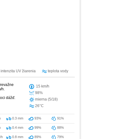
intenzita UV žiarenia
teplota vody
prevažne
15 km/h
/h.
98%
oci dážď.
mierna (5/18)
26°C
h
0.3
mm
93%
91%
h
0.4
mm
99%
88%
/h
0.8
mm
89%
79%