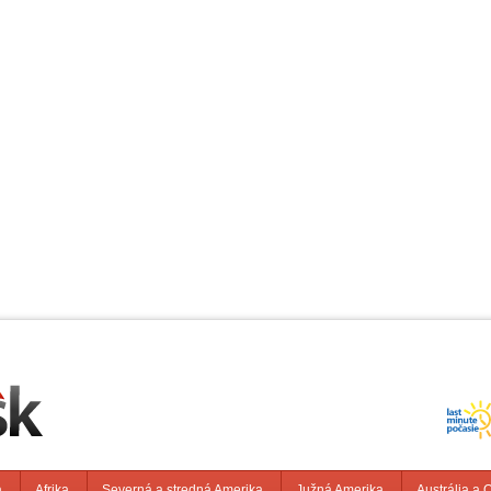
a
Afrika
Severná a stredná Amerika
Južná Amerika
Austrália a 