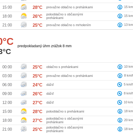
28°C
15
km
15:00
prevažne oblačno s prehánkami
polooblačno s občasnými
26°C
15
km
18:00
prehánkami
25°C
13
km
21:00
prevažne oblačno s mrholením
0°C
predpokladaný úhrn zrážok 8 mm
3°C
25°C
10
km
00:00
oblačno s prehánkami
25°C
8
km/
03:00
prevažne oblačno s prehánkami
24°C
5
km/
06:00
dážď
26°C
8
km/
09:00
dážď
27°C
10
km
12:00
dážď
28°C
18
km
15:00
polooblačno s prehánkami
polooblačno s občasnými
27°C
20
km
18:00
prehánkami
polooblačno s občasnými
25°C
18
km
21:00
prehánkami