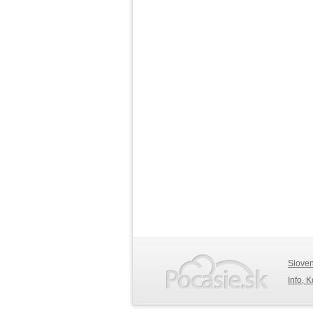
Slove
Info, 