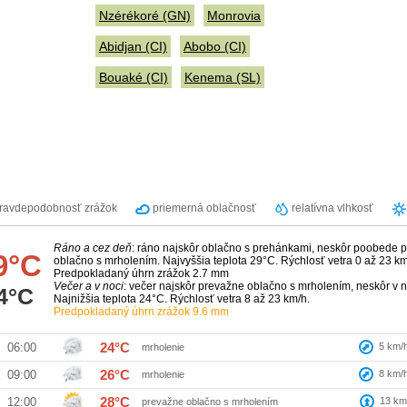
Nzérékoré (GN)
Monrovia
Abidjan (CI)
Abobo (CI)
Bouaké (CI)
Kenema (SL)
ravdepodobnosť zrážok
priemerná oblačnosť
relatívna vlhkosť
Ráno a cez deň
: ráno najskôr oblačno s prehánkami, neskôr poobede 
9°C
oblačno s mrholením. Najvyššia teplota 29°C. Rýchlosť vetra 0 až 23 km
Predpokladaný úhrn zrážok 2.7 mm
Večer a v noci
: večer najskôr prevažne oblačno s mrholením, neskôr v n
4°C
Najnižšia teplota 24°C. Rýchlosť vetra 8 až 23 km/h.
Predpokladaný úhrn zrážok 9.6 mm
24°C
5
km/
06:00
mrholenie
26°C
8
km/
09:00
mrholenie
28°C
13
km
12:00
prevažne oblačno s mrholením