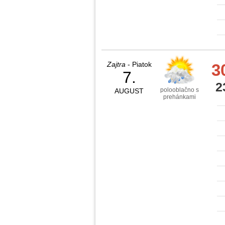
Zajtra
- Piatok
3
7.
2
polooblačno s
AUGUST
prehánkami