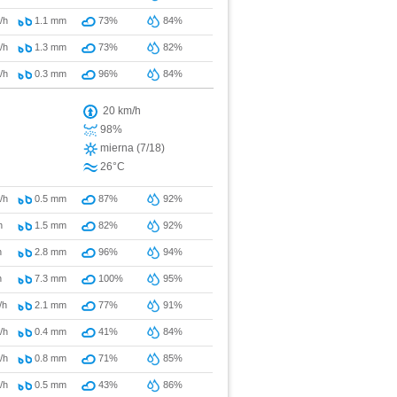
/h
1.1
mm
73%
84%
/h
1.3
mm
73%
82%
/h
0.3
mm
96%
84%
20 km/h
98%
mierna (7/18)
26°C
/h
0.5
mm
87%
92%
h
1.5
mm
82%
92%
h
2.8
mm
96%
94%
h
7.3
mm
100%
95%
/h
2.1
mm
77%
91%
/h
0.4
mm
41%
84%
/h
0.8
mm
71%
85%
/h
0.5
mm
43%
86%