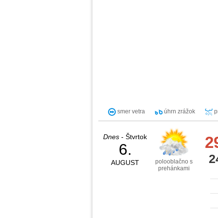
smer vetra
úhrn zrážok
p
Dnes
- Štvrtok
2
6.
2
polooblačno s
AUGUST
prehánkami