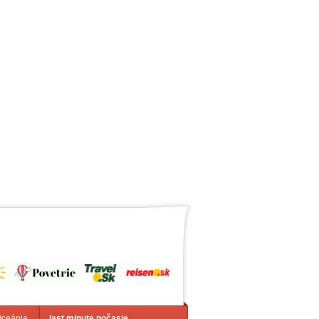
Oceánia
last minute počasie