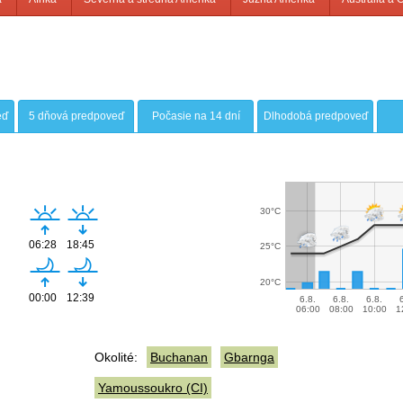
eď
5 dňová predpoveď
Počasie na 14 dní
Dlhodobá predpoveď
30°C
06:28
18:45
25°C
20°C
00:00
12:39
6.8.
6.8.
6.8.
06:00
08:00
10:00
1
Okolité:
Buchanan
Gbarnga
Yamoussoukro (CI)