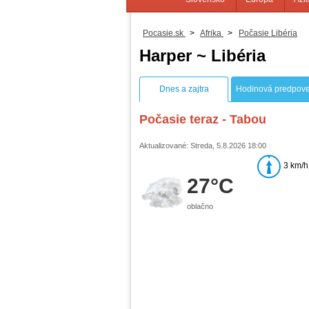
Pocasie.sk
>
Afrika
>
Počasie Libéria
Harper ~ Libéria
Dnes a zajtra
Hodinová predpov
Počasie teraz - Tabou
Aktualizované: Streda, 5.8.2026 18:00
3 km/h
27°C
oblačno