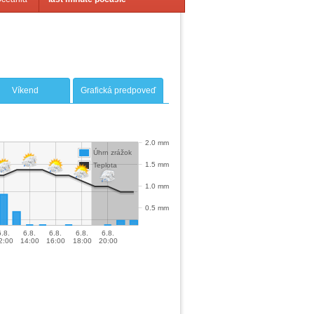
Víkend
Grafická predpoveď
2.0 mm
Úhrn zrážok
1.5 mm
Teplota
1.0 mm
0.5 mm
6.8.
6.8.
6.8.
6.8.
6.8.
2:00
14:00
16:00
18:00
20:00