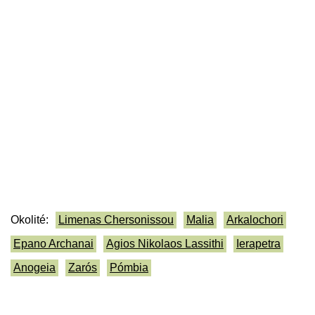
Okolité:
Limenas Chersonissou
Malia
Arkalochori
Epano Archanai
Agios Nikolaos Lassithi
Ierapetra
Anogeia
Zarós
Pómbia