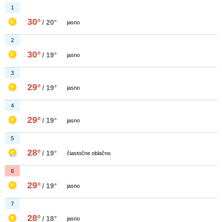
1
30°
/ 20°
jasno
2
30°
/ 19°
jasno
3
29°
/ 19°
jasno
4
29°
/ 19°
jasno
5
28°
/ 19°
čiastočne oblačno
6
29°
/ 19°
jasno
7
28°
/ 18°
jasno