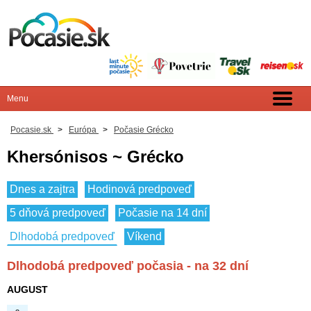
Pocasie.sk
>
Európa
>
Počasie Grécko
Khersónisos ~ Grécko
Dnes a zajtra
Hodinová predpoveď
5 dňová predpoveď
Počasie na 14 dní
Dlhodobá predpoveď
Víkend
Dlhodobá predpoveď počasia - na 32 dní
AUGUST