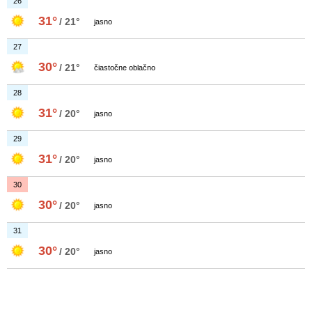
26
31°
/ 21°
jasno
27
30°
/ 21°
čiastočne oblačno
28
31°
/ 20°
jasno
29
31°
/ 20°
jasno
30
30°
/ 20°
jasno
31
30°
/ 20°
jasno