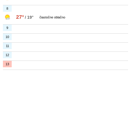
8
27°
/ 19°
čiastočne oblačno
9
10
11
12
13