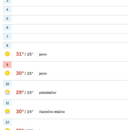
3
4
5
6
7
8
31°
/ 25°
jasno
9
30°
/ 25°
jasno
10
29°
/ 24°
polooblačno
11
30°
/ 24°
čiastočne oblačno
12