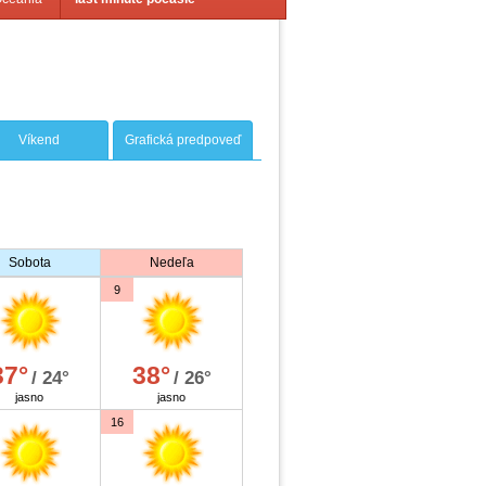
Víkend
Grafická predpoveď
Sobota
Nedeľa
9
37°
38°
/ 24°
/ 26°
jasno
jasno
16