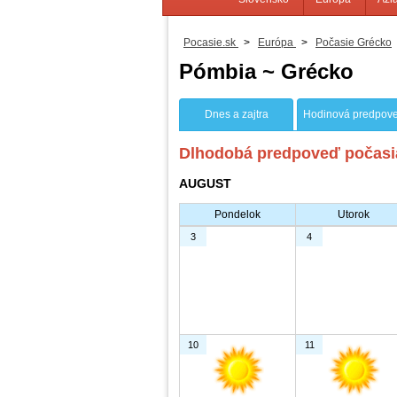
Pocasie.sk
>
Európa
>
Počasie Grécko
Pómbia ~ Grécko
Dnes a zajtra
Hodinová predpov
Dlhodobá predpoveď počasia
AUGUST
Pondelok
Utorok
3
4
10
11