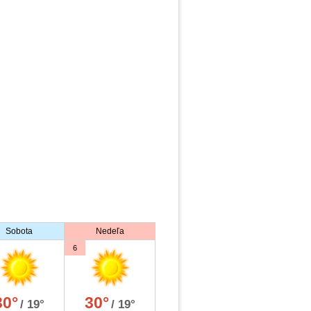
Sobota
Nedeľa
6
30°
30°
/ 19°
/ 19°