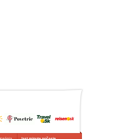
Oceánia
last minute počasie