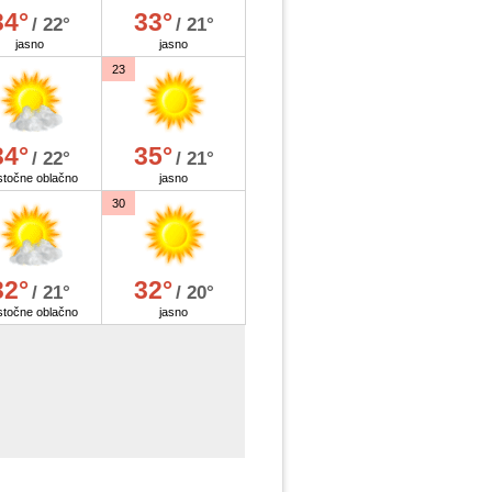
34°
33°
/ 22°
/ 21°
jasno
jasno
23
34°
35°
/ 22°
/ 21°
stočne oblačno
jasno
30
32°
32°
/ 21°
/ 20°
stočne oblačno
jasno