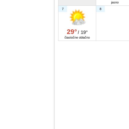
jasno
7
8
29°
/ 19°
čiastočne oblačno