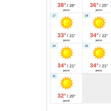
38°
36°
/ 26°
/ 25°
jasno
jasno
17
18
33°
34°
/ 21°
/ 22°
jasno
jasno
24
25
34°
34°
/ 21°
/ 21°
jasno
jasno
31
32°
/ 20°
jasno