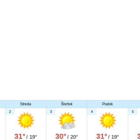
Streda
Štvrtok
Piatok
2
3
4
5
31°
30°
31°
/ 19°
/ 20°
/ 19°