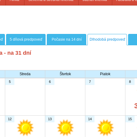
eď
5 dňová predpoveď
Počasie na 14 dní
Dlhodobá predpoveď
 - na 31 dní
Streda
Štvrtok
Piatok
5
6
7
8
12
13
14
15