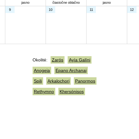
jasno
čiastočne oblačno
jasno
9
10
11
12
Okolité:
Zarós
Ayía Galíni
Anogeia
Epano Archanai
Spili
Arkalochori
Panormos
Rethymno
Khersónisos