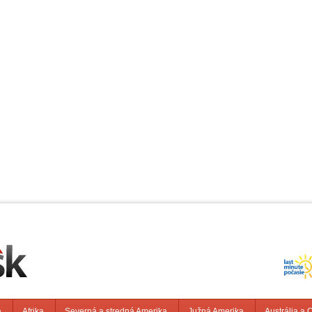
a
Afrika
Severná a stredná Amerika
Južná Amerika
Austrália a 