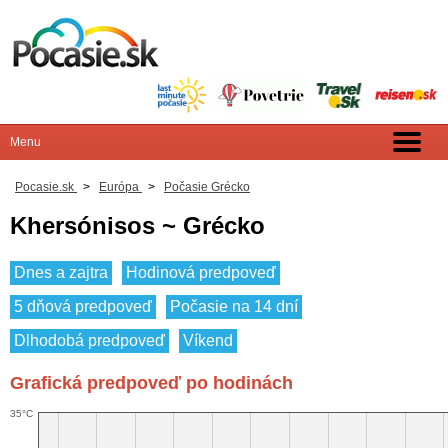
Pocasie.sk
>
Európa
>
Počasie Grécko
Khersónisos ~ Grécko
Dnes a zajtra
Hodinová predpoveď
5 dňová predpoveď
Počasie na 14 dní
Dlhodobá predpoveď
Víkend
Grafická predpoveď po hodinách
35°C