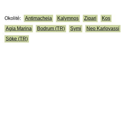
Okolité:
Antimacheia
Kalymnos
Zipari
Kos
Agia Marina
Bodrum (TR)
Symi
Neo Karlovassi
Söke (TR)