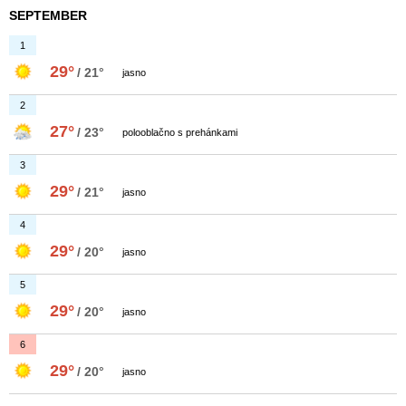
SEPTEMBER
1
29°
/ 21°
jasno
2
27°
/ 23°
polooblačno s prehánkami
3
29°
/ 21°
jasno
4
29°
/ 20°
jasno
5
29°
/ 20°
jasno
6
29°
/ 20°
jasno