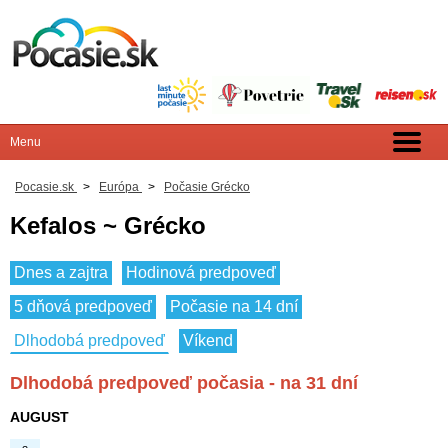
Pocasie.sk
>
Európa
>
Počasie Grécko
Kefalos ~ Grécko
Dnes a zajtra
Hodinová predpoveď
5 dňová predpoveď
Počasie na 14 dní
Dlhodobá predpoveď
Víkend
Dlhodobá predpoveď počasia - na 31 dní
AUGUST