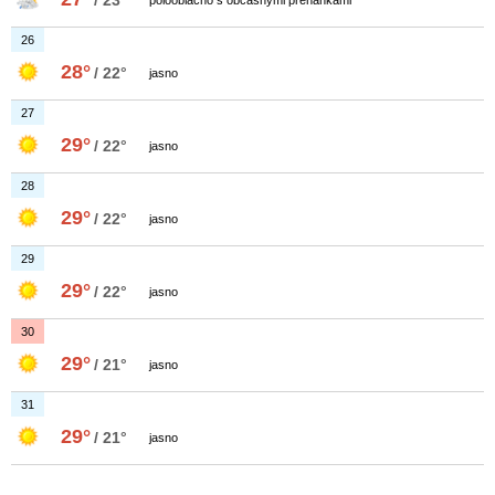
/ 23°
polooblačno s občasnými prehánkami
26
28°
/ 22°
jasno
27
29°
/ 22°
jasno
28
29°
/ 22°
jasno
29
29°
/ 22°
jasno
30
29°
/ 21°
jasno
31
29°
/ 21°
jasno