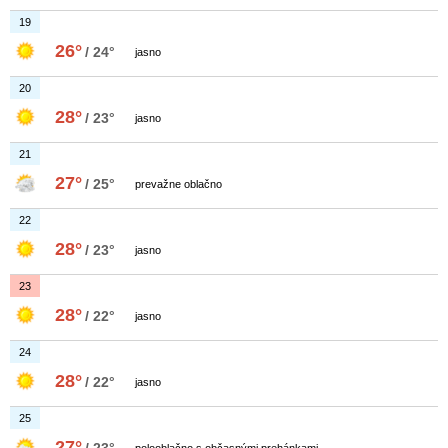
19
26°
/ 24°
jasno
20
28°
/ 23°
jasno
21
27°
/ 25°
prevažne oblačno
22
28°
/ 23°
jasno
23
28°
/ 22°
jasno
24
28°
/ 22°
jasno
25
27°