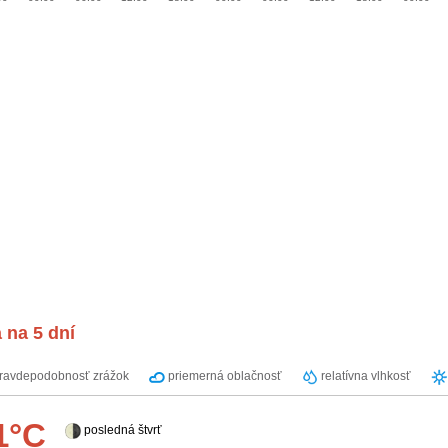
 na 5 dní
ravdepodobnosť zrážok
priemerná oblačnosť
relatívna vlhkosť
1°C
posledná štvrť