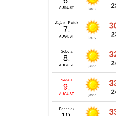
6.
2
AUGUST
jasno
Zajtra
- Piatok
3
7.
2
AUGUST
jasno
Sobota
3
8.
2
AUGUST
jasno
Nedeľa
3
9.
2
AUGUST
jasno
Pondelok
3
10.