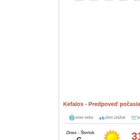
Kefalos - Predpoveď počasia
smer vetra
úhrn zrážok
p
Dnes
- Štvrtok
3