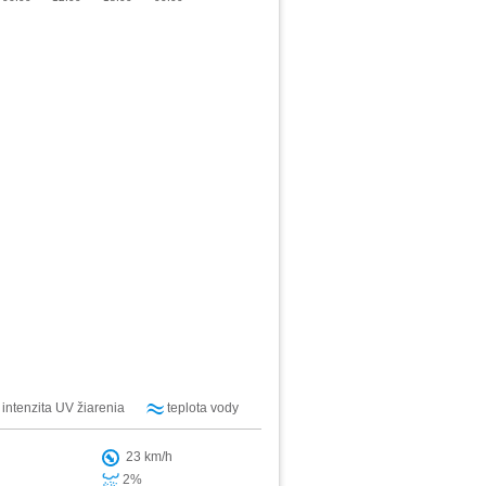
intenzita UV žiarenia
teplota vody
23 km/h
2%