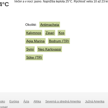
Večer a v noci
: jasno. Najnižšia teplota 25°C. Rýchlosť vetra 10 až 23 k
4°C
Okolité:
Antimacheia
Kalymnos
Zipari
Kos
Agia Marina
Bodrum (TR)
Symi
Neo Karlovassi
Söke (TR)
nsko
Európa
Ázia
Afrika
Severná a stredná Amerika
Južná Amerika
Kontakt