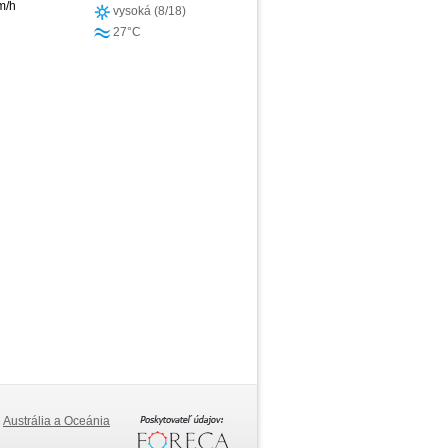
m/h
vysoká (8/18)
27°C
Austrália a Oceánia