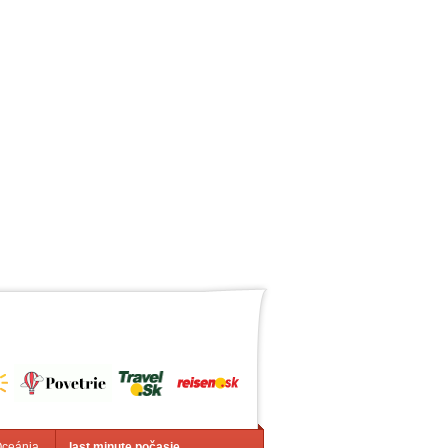
Oceánia
last minute počasie