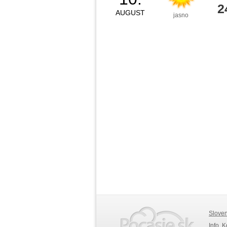
2
AUGUST
jasno
Slove
Info, 