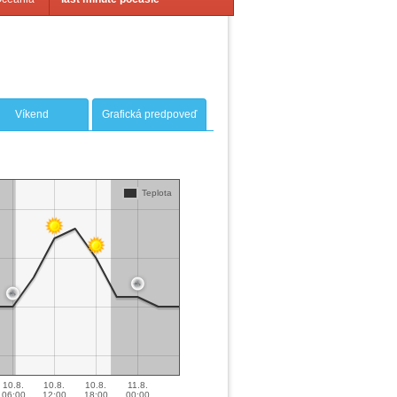
Víkend
Grafická predpoveď
Teplota
10.8.
10.8.
10.8.
11.8.
06:00
12:00
18:00
00:00