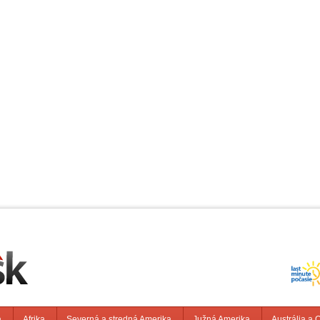
a
Afrika
Severná a stredná Amerika
Južná Amerika
Austrália a 