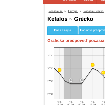
Pocasie.sk
>
Európa
>
Počasie Grécko
Kefalos ~ Grécko
Dnes a zajtra
Hodinová predpov
Grafická predpoveď počasia 
35°C
30°C
25°C
20°C
6.8.
7.8.
7.8.
7.8.
7.8
18:00
00:00
06:00
12:00
18: