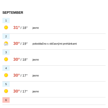
SEPTEMBER
1
31°
/ 18°
jasno
2
30°
/ 19°
polooblačno s občasnými prehánkami
3
30°
/ 18°
jasno
4
30°
/ 17°
jasno
5
30°
/ 17°
jasno
6