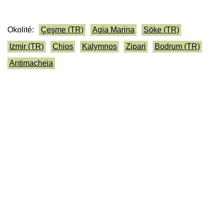
Okolité:
Çeşme (TR)
Agia Marina
Söke (TR)
Izmir (TR)
Chios
Kalymnos
Zipari
Bodrum (TR)
Antimacheia