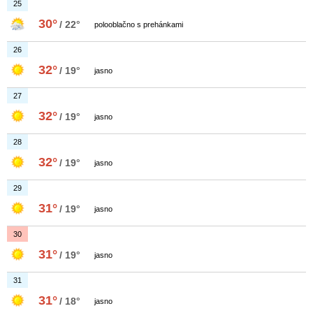
25
30°
/ 22°
polooblačno s prehánkami
26
32°
/ 19°
jasno
27
32°
/ 19°
jasno
28
32°
/ 19°
jasno
29
31°
/ 19°
jasno
30
31°
/ 19°
jasno
31
31°
/ 18°
jasno