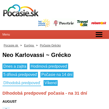
Pocasie.sk
>
Európa
>
Počasie Grécko
Neo Karlovassi ~ Grécko
Dnes a zajtra
Hodinová predpoveď
5 dňová predpoveď
Počasie na 14 dní
Dlhodobá predpoveď
Víkend
Dlhodobá predpoveď počasia - na 31 dní
AUGUST