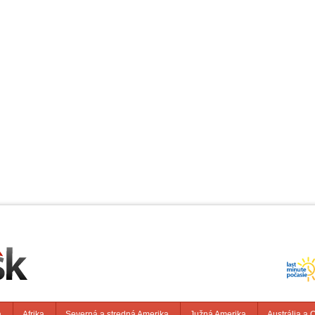
a
Afrika
Severná a stredná Amerika
Južná Amerika
Austrália a 