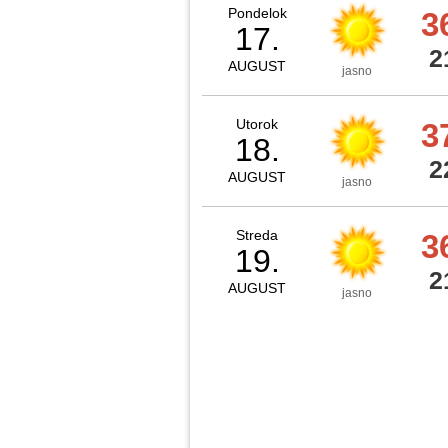
Pondelok
3
17.
2
AUGUST
jasno
Utorok
3
18.
2
AUGUST
jasno
Streda
3
19.
2
AUGUST
jasno