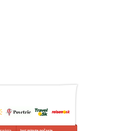
Oceánia
last minute počasie