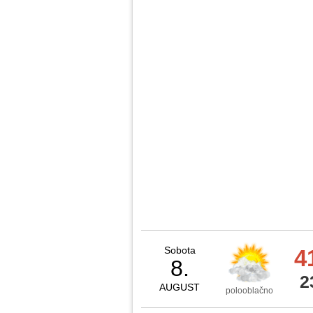
Sobota
4
8.
2
AUGUST
polooblačno