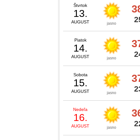
Štvrtok
3
13.
2
AUGUST
jasno
Piatok
3
14.
2
AUGUST
jasno
Sobota
3
15.
2
AUGUST
jasno
Nedeľa
3
16.
2
AUGUST
jasno