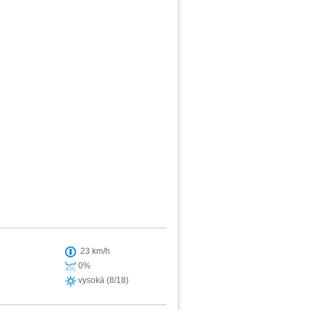
23 km/h
0%
vysoká (8/18)