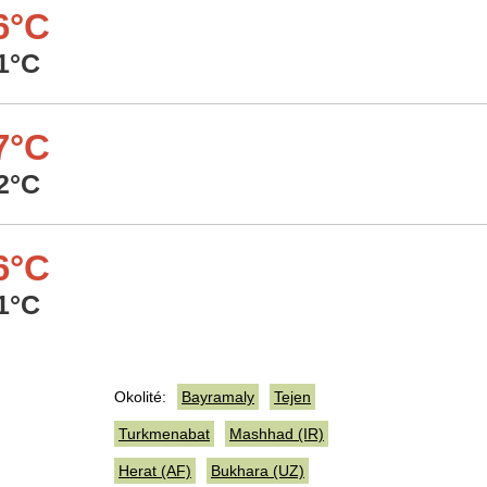
6°C
1°C
7°C
2°C
6°C
1°C
Okolité:
Bayramaly
Tejen
Turkmenabat
Mashhad (IR)
Herat (AF)
Bukhara (UZ)