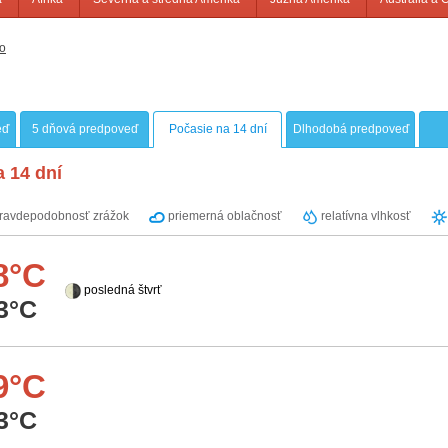
o
eď
5 dňová predpoveď
Počasie na 14 dní
Dlhodobá predpoveď
 14 dní
ravdepodobnosť zrážok
priemerná oblačnosť
relatívna vlhkosť
8°C
posledná štvrť
3°C
9°C
3°C