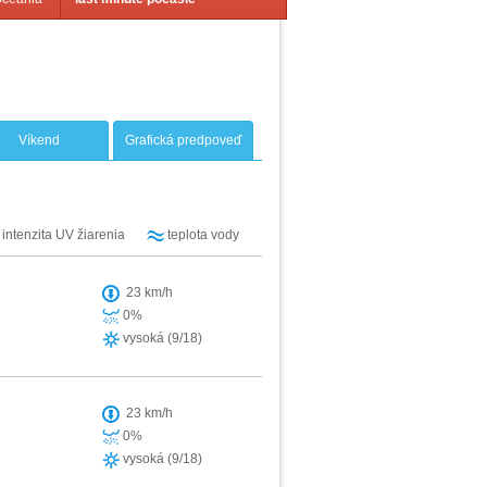
Víkend
Grafická predpoveď
intenzita UV žiarenia
teplota vody
23 km/h
0%
vysoká (9/18)
23 km/h
0%
vysoká (9/18)