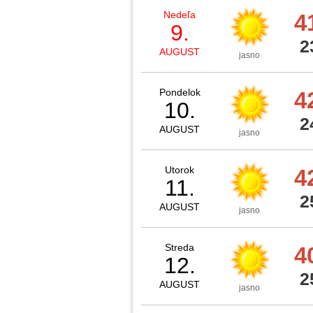
Nedeľa
4
9.
2
AUGUST
jasno
Pondelok
4
10.
2
AUGUST
jasno
Utorok
4
11.
2
AUGUST
jasno
Streda
4
12.
2
AUGUST
jasno