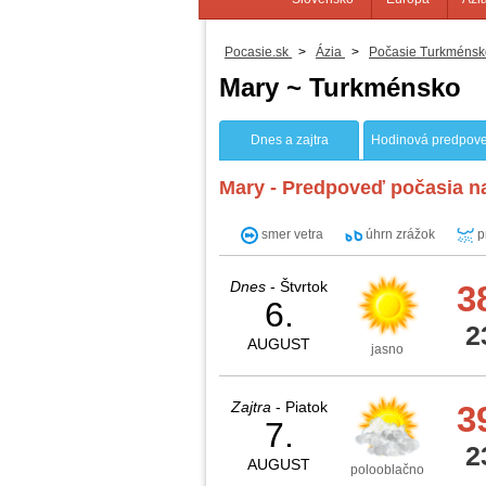
Pocasie.sk
>
Ázia
>
Počasie Turkménsk
Mary ~ Turkménsko
Dnes a zajtra
Hodinová predpov
Mary - Predpoveď počasia na
smer vetra
úhrn zrážok
p
Dnes
- Štvrtok
3
6.
2
AUGUST
jasno
Zajtra
- Piatok
3
7.
2
AUGUST
polooblačno