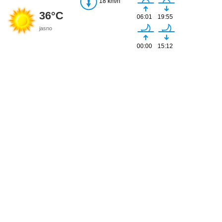
18 km/h
36°C
06:01
19:55
jasno
00:00
15:12