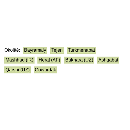
Okolité:
Bayramaly
Tejen
Turkmenabat
Mashhad (IR)
Herat (AF)
Bukhara (UZ)
Ashgabat
Qarshi (UZ)
Gowurdak