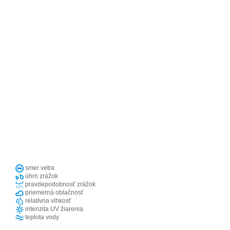
smer vetra
úhrn zrážok
pravdepodobnosť zrážok
priemerná oblačnosť
relatívna vlhkosť
intenzita UV žiarenia
teplota vody