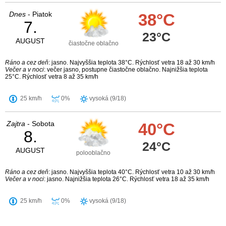
Dnes
- Piatok
38°C
7.
23°C
AUGUST
čiastočne oblačno
Ráno a cez deň
: jasno. Najvyššia teplota 38°C. Rýchlosť vetra 18 až 30 km/h
Večer a v noci
: večer jasno, postupne čiastočne oblačno. Najnižšia teplota
25°C. Rýchlosť vetra 8 až 35 km/h
25 km/h
0%
vysoká (9/18)
Zajtra
- Sobota
40°C
8.
24°C
AUGUST
polooblačno
Ráno a cez deň
: jasno. Najvyššia teplota 40°C. Rýchlosť vetra 10 až 30 km/h
Večer a v noci
: jasno. Najnižšia teplota 26°C. Rýchlosť vetra 18 až 35 km/h
25 km/h
0%
vysoká (9/18)