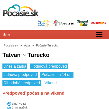
Pocasie.sk
>
Ázia
>
Počasie Turecko
Tatvan ~ Turecko
Dnes a zajtra
Hodinová predpoveď
5 dňová predpoveď
Počasie na 14 dní
Dlhodobá predpoveď
Víkend
Predpoveď počasia na víkend
smer vetra
úhrn zrážok