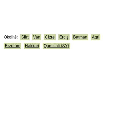
Okolité:
Siirt
Van
Cizre
Erciş
Batman
Agri
Erzurum
Hakkari
Qamishli (SY)