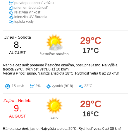
pravdepodobnosť zrážok
priemerná oblačnosť
relatívna vlhkosť
intenzita UV žiarenia
teplota vody
Dnes
- Sobota
29°C
8.
17°C
AUGUST
čiastočne oblačno
Ráno a cez deň
: poobede čiastočne oblačno, postupne jasno. Najvyššia
teplota 29°C. Rýchlosť vetra 0 až 10 km/h
Večer a v noci
: jasno. Najnižšia teplota 18°C. Rýchlosť vetra 0 až 23 km/h
15 km/h
2%
vysoká (9/18)
22°C
Zajtra
- Nedeľa
29°C
9.
16°C
AUGUST
jasno
Ráno a cez deň
: jasno. Najvyššia teplota 29°C. Rýchlosť vetra 0 až 30 km/h