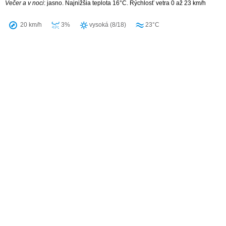
Večer a v noci
: jasno. Najnižšia teplota 16°C. Rýchlosť vetra 0 až 23 km/h
20 km/h
3%
vysoká (8/18)
23°C