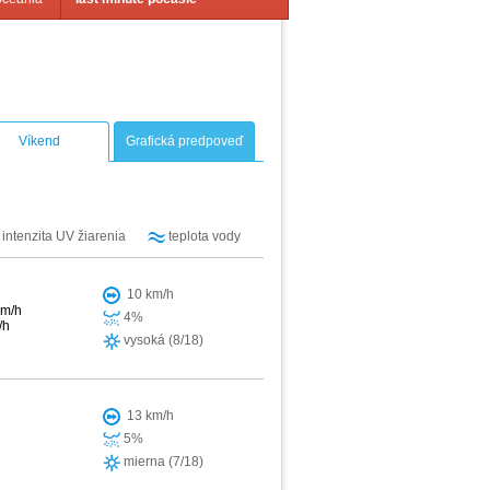
Víkend
Grafická predpoveď
intenzita UV žiarenia
teplota vody
10 km/h
km/h
4%
/h
vysoká (8/18)
13 km/h
5%
mierna (7/18)