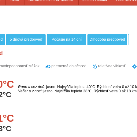
eď
5 dňová predpoveď
Počasie na 14 dní
Dlhodobá predpoveď
d
ravdepodobnosť zrážok
priemerná oblačnosť
relatívna vlhkosť
0°C
Ráno a cez deň
: jasno. Najvyššia teplota 40°C. Rýchlosť vetra 0 až 10 
Večer a v noci
: jasno. Najnižšia teplota 28°C. Rýchlosť vetra 0 až 18 km
2°C
1°C
3°C