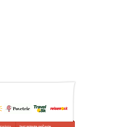
Oceánia
last minute počasie