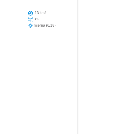
13 km/h
3%
mierna (6/18)