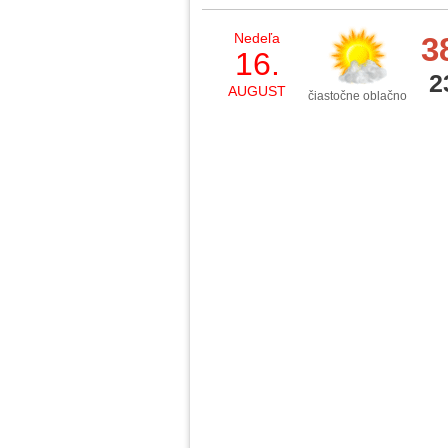
Nedeľa
3
16.
2
AUGUST
čiastočne oblačno