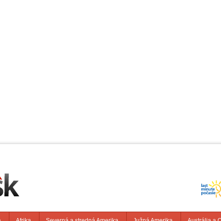
a
Afrika
Severná a stredná Amerika
Južná Amerika
Austrália a 