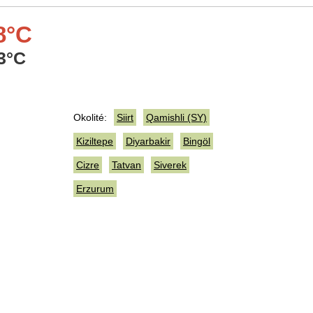
8°C
3°C
Okolité:
Siirt
Qamishli (SY)
Kiziltepe
Diyarbakir
Bingöl
Cizre
Tatvan
Siverek
Erzurum