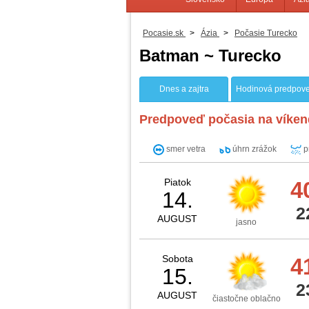
Pocasie.sk
>
Ázia
>
Počasie Turecko
Batman ~ Turecko
Dnes a zajtra
Hodinová predpov
Predpoveď počasia na víken
smer vetra
úhrn zrážok
p
Piatok
4
14.
2
AUGUST
jasno
Sobota
4
15.
2
AUGUST
čiastočne oblačno