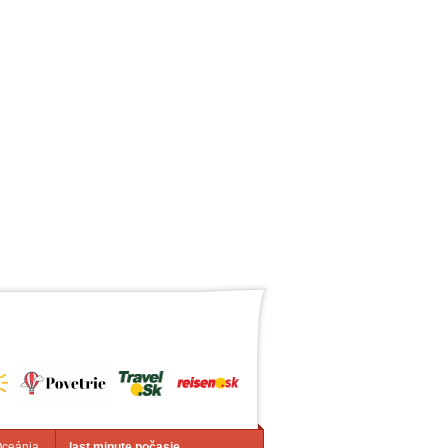
Oceánia
last minute počasie