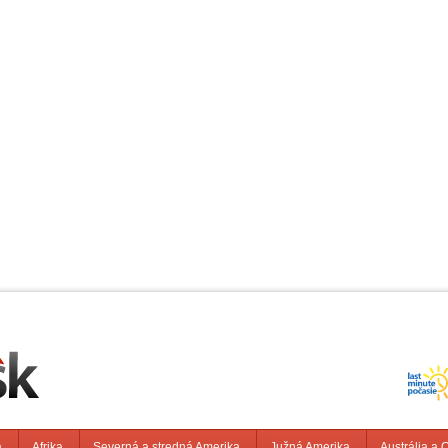
a
Afrika
Severná a stredná Amerika
Južná Amerika
Austrália a 