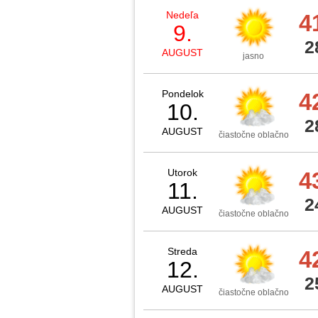
Nedeľa
4
9.
2
AUGUST
jasno
Pondelok
4
10.
2
AUGUST
čiastočne oblačno
Utorok
4
11.
2
AUGUST
čiastočne oblačno
Streda
4
12.
2
AUGUST
čiastočne oblačno