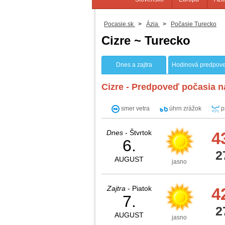
Pocasie.sk
>
Ázia
>
Počasie Turecko
Cizre ~ Turecko
Dnes a zajtra
Hodinová predpov
Cizre - Predpoveď počasia n
smer vetra
úhrn zrážok
p
Dnes
- Štvrtok
4
6.
2
AUGUST
jasno
Zajtra
- Piatok
4
7.
2
AUGUST
jasno