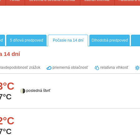
eď
5 dňová predpoveď
Počasie na 14 dní
Dlhodobá predpoveď
a 14 dní
ravdepodobnosť zrážok
priemerná oblačnosť
relatívna vlhkosť
3°C
posledná štvrť
7°C
2°C
7°C