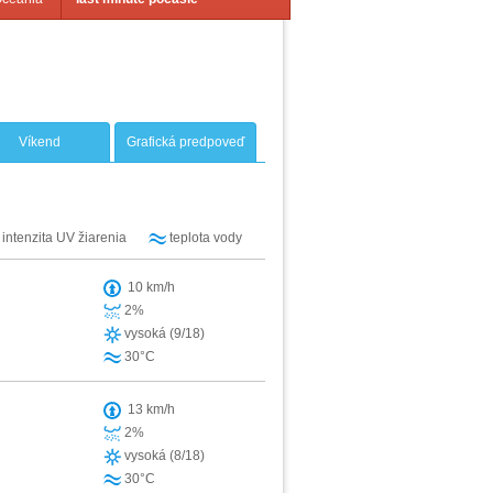
Víkend
Grafická predpoveď
intenzita UV žiarenia
teplota vody
10 km/h
2%
vysoká (9/18)
30°C
13 km/h
2%
vysoká (8/18)
30°C