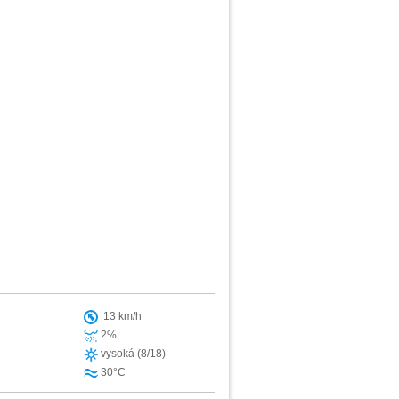
13 km/h
2%
vysoká (8/18)
30°C