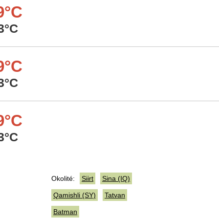
9°C
3°C
9°C
3°C
9°C
3°C
Okolité:
Siirt
Sina (IQ)
Qamishli (SY)
Tatvan
Batman