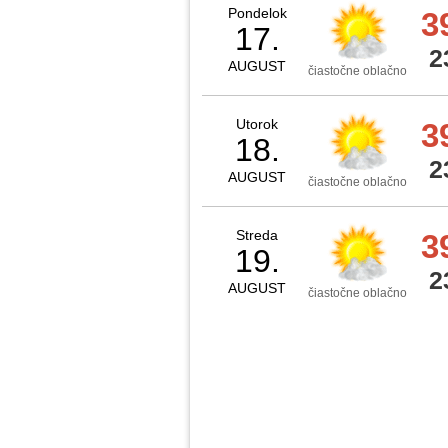
Pondelok
3
17.
2
AUGUST
čiastočne oblačno
Utorok
3
18.
2
AUGUST
čiastočne oblačno
Streda
3
19.
2
AUGUST
čiastočne oblačno