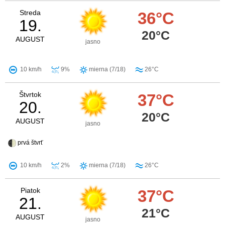
Streda
36°C
19.
20°C
AUGUST
jasno
10 km/h
9%
mierna (7/18)
26°C
Štvrtok
37°C
20.
20°C
AUGUST
jasno
prvá štvrť
10 km/h
2%
mierna (7/18)
26°C
Piatok
37°C
21.
21°C
AUGUST
jasno