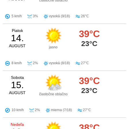
čiastočne oblačno
5 km/h
3%
vysoká (9/18)
26°C
Piatok
39°C
14.
23°C
AUGUST
jasno
8 km/h
2%
vysoká (8/18)
27°C
Sobota
39°C
15.
23°C
AUGUST
čiastočne oblačno
10 km/h
2%
mierna (7/18)
27°C
Nedeľa
38°C