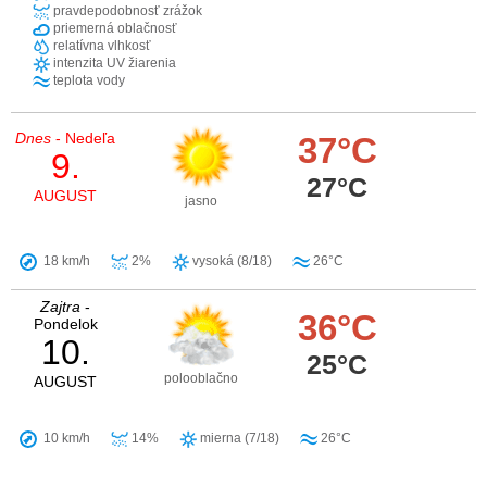
pravdepodobnosť zrážok
priemerná oblačnosť
relatívna vlhkosť
intenzita UV žiarenia
teplota vody
Dnes
- Nedeľa
37°C
9.
27°C
AUGUST
jasno
18 km/h
2%
vysoká (8/18)
26°C
Zajtra
-
36°C
Pondelok
10.
25°C
polooblačno
AUGUST
10 km/h
14%
mierna (7/18)
26°C