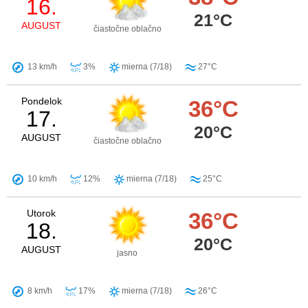
16.
21°C
AUGUST
čiastočne oblačno
13 km/h
3%
mierna (7/18)
27°C
Pondelok
36°C
17.
20°C
AUGUST
čiastočne oblačno
10 km/h
12%
mierna (7/18)
25°C
Utorok
36°C
18.
20°C
AUGUST
jasno
8 km/h
17%
mierna (7/18)
26°C