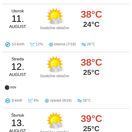
Utorok
38°C
11.
24°C
AUGUST
čiastočne oblačno
10 km/h
12%
mierna (7/18)
26°C
Streda
38°C
12.
25°C
AUGUST
čiastočne oblačno
nov
8 km/h
6%
vysoká (8/18)
26°C
Štvrtok
39°C
13.
25°C
AUGUST