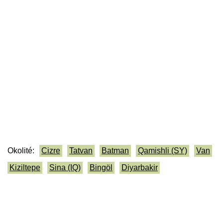
Okolité:
Cizre
Tatvan
Batman
Qamishli (SY)
Van
Kiziltepe
Sina (IQ)
Bingöl
Diyarbakir