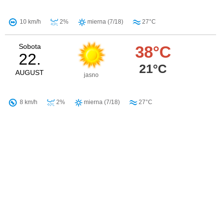
10 km/h
2%
mierna (7/18)
27°C
Sobota
38°C
22.
21°C
AUGUST
jasno
8 km/h
2%
mierna (7/18)
27°C