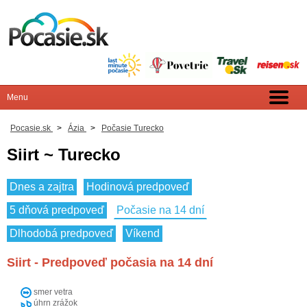
Pocasie.sk
>
Ázia
>
Počasie Turecko
Siirt ~ Turecko
Dnes a zajtra
Hodinová predpoveď
5 dňová predpoveď
Počasie na 14 dní
Dlhodobá predpoveď
Víkend
Siirt - Predpoveď počasia na 14 dní
smer vetra
úhrn zrážok