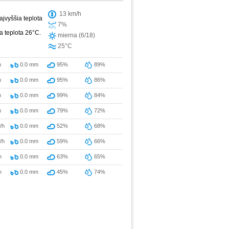
13 km/h
jvyššia teplota
7%
a teplota 26°C.
mierna (6/18)
25°C
h
0.0
mm
95%
89%
h
0.0
mm
95%
86%
h
0.0
mm
99%
84%
h
0.0
mm
79%
72%
/h
0.0
mm
52%
68%
/h
0.0
mm
59%
66%
h
0.0
mm
63%
65%
h
0.0
mm
45%
74%