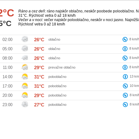
2°C
Ráno a cez deň
: ráno najskôr oblačno, neskôr poobede polooblačno. Na
31°C. Rýchlosť vetra 0 až 18 km/h
Večer a v noci
: večer najskôr polooblačno, neskôr v noci jasno. Najnižši
5°C
Rýchlosť vetra 0 až 18 km/h
26°C
8
km/
02:00
oblačno
26°C
8
km/
05:00
oblačno
26°C
8
km/
08:00
oblačno
29°C
8
km/
11:00
prevažne oblačno
31°C
13
km
14:00
polooblačno
31°C
10
km
17:00
polooblačno
29°C
8
km/
20:00
polooblačno
27°C
8
km/
23:00
polooblačno