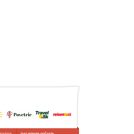
Oceánia
last minute počasie