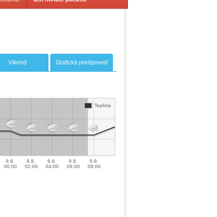
Víkend
Grafická predpoveď
Teplota
9.8.
9.8.
9.8.
9.8.
9.8.
00:00
02:00
04:00
06:00
08:00