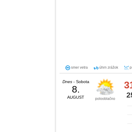
smer vetra
úhrn zrážok
p
Dnes
- Sobota
3
8.
2
AUGUST
polooblačno