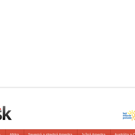
a
Afrika
Severná a stredná Amerika
Južná Amerika
Austrália a 