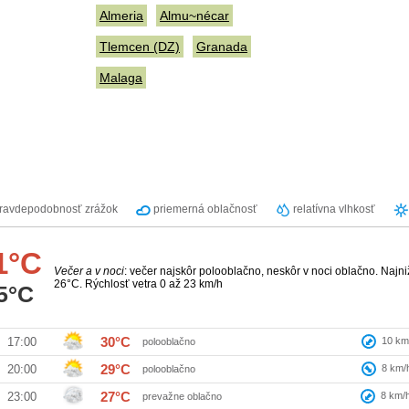
Almeria
Almu~nécar
Tlemcen (DZ)
Granada
Malaga
ravdepodobnosť zrážok
priemerná oblačnosť
relatívna vlhkosť
1°C
Večer a v noci
: večer najskôr polooblačno, neskôr v noci oblačno. Najni
26°C. Rýchlosť vetra 0 až 23 km/h
5°C
30°C
10
km
17:00
polooblačno
29°C
8
km/
20:00
polooblačno
27°C
8
km/
23:00
prevažne oblačno