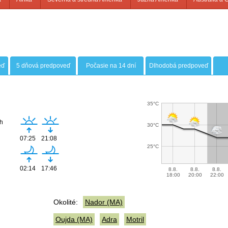
eď
5 dňová predpoveď
Počasie na 14 dní
Dlhodobá predpoveď
35°C
h
30°C
07:25
21:08
25°C
02:14
17:46
8.8.
8.8.
8.8.
18:00
20:00
22:00
Okolité:
Nador (MA)
Oujda (MA)
Adra
Motril