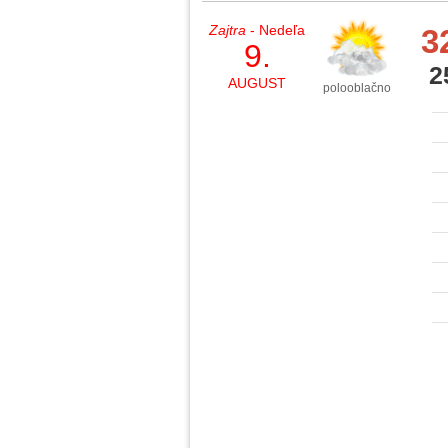
Zajtra
- Nedeľa
3
9.
2
AUGUST
polooblačno