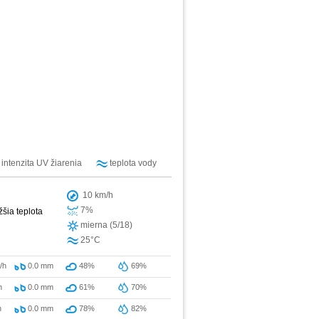
intenzita UV žiarenia
teplota vody
10 km/h
7%
žšia teplota
mierna (5/18)
25°C
/h
0.0
mm
48%
69%
h
0.0
mm
61%
70%
h
0.0
mm
78%
82%