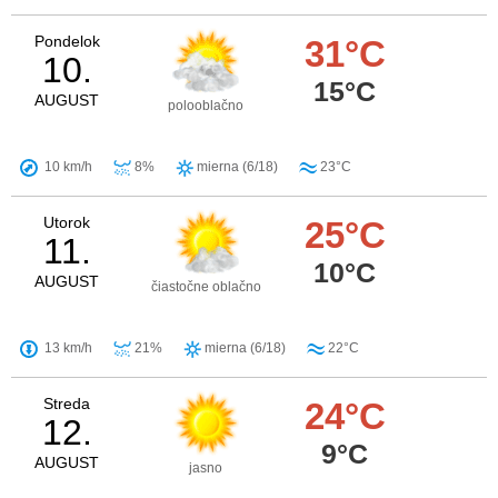
Pondelok
31°C
10.
15°C
AUGUST
polooblačno
10 km/h
8%
mierna (6/18)
23°C
Utorok
25°C
11.
10°C
AUGUST
čiastočne oblačno
13 km/h
21%
mierna (6/18)
22°C
Streda
24°C
12.
9°C
AUGUST
jasno