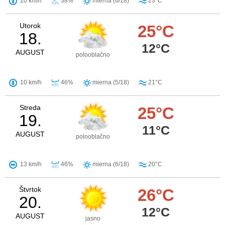
10 km/h
38%
mierna (6/18)
23°C
Utorok
25°C
18.
12°C
AUGUST
polooblačno
10 km/h
46%
mierna (5/18)
21°C
Streda
25°C
19.
11°C
AUGUST
polooblačno
13 km/h
46%
mierna (6/18)
20°C
Štvrtok
26°C
20.
12°C
AUGUST
jasno