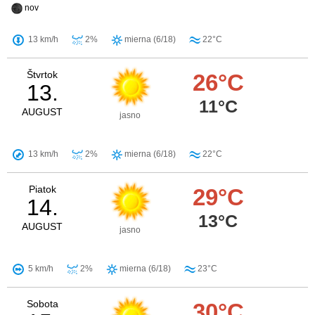
nov
13 km/h
2%
mierna (6/18)
22°C
Štvrtok
26°C
13.
11°C
AUGUST
jasno
13 km/h
2%
mierna (6/18)
22°C
Piatok
29°C
14.
13°C
AUGUST
jasno
5 km/h
2%
mierna (6/18)
23°C
Sobota
30°C