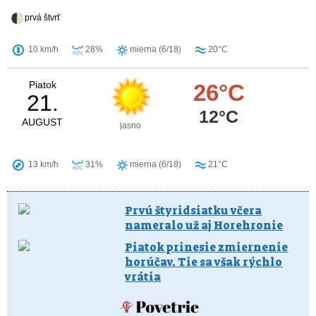
prvá štvrť
10 km/h
28%
mierna (6/18)
20°C
Piatok
26°C
21.
12°C
AUGUST
jasno
13 km/h
31%
mierna (6/18)
21°C
Prvú štyridsiatku včera
nameralo už aj Horehronie
Piatok prinesie zmiernenie
horúčav. Tie sa však rýchlo
vrátia