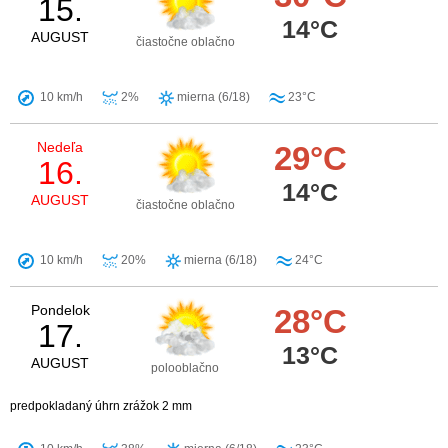
15.
14°C
AUGUST
čiastočne oblačno
10 km/h
2%
mierna (6/18)
23°C
Nedeľa
29°C
16.
14°C
AUGUST
čiastočne oblačno
10 km/h
20%
mierna (6/18)
24°C
Pondelok
28°C
17.
13°C
AUGUST
polooblačno
predpokladaný úhrn zrážok 2 mm