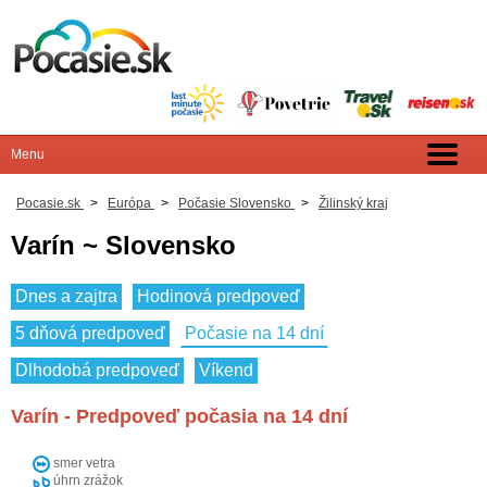
Pocasie.sk
>
Európa
>
Počasie Slovensko
>
Žilinský kraj
Varín ~ Slovensko
Dnes a zajtra
Hodinová predpoveď
5 dňová predpoveď
Počasie na 14 dní
Dlhodobá predpoveď
Víkend
Varín - Predpoveď počasia na 14 dní
smer vetra
úhrn zrážok