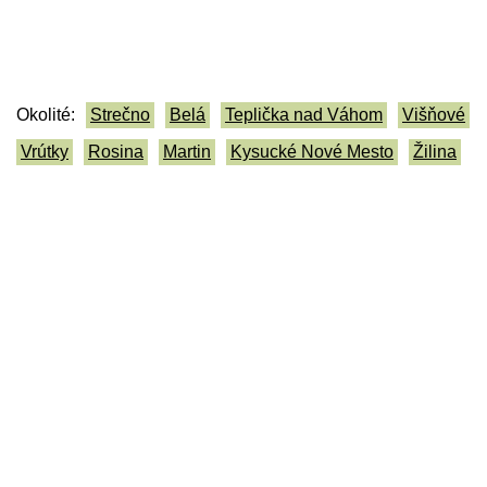
Okolité:
Strečno
Belá
Teplička nad Váhom
Višňové
Vrútky
Rosina
Martin
Kysucké Nové Mesto
Žilina