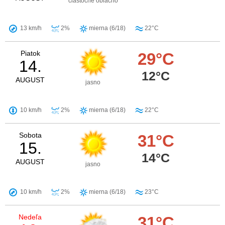
čiastočne oblačno
13 km/h
2%
mierna (6/18)
22°C
Piatok
29°C
14.
12°C
AUGUST
jasno
10 km/h
2%
mierna (6/18)
22°C
Sobota
31°C
15.
14°C
AUGUST
jasno
10 km/h
2%
mierna (6/18)
23°C
Nedeľa
31°C