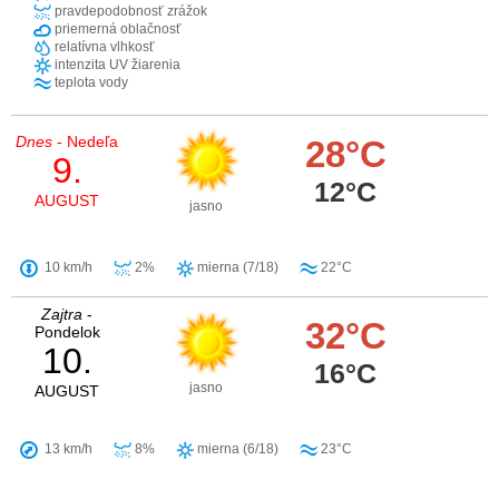
pravdepodobnosť zrážok
priemerná oblačnosť
relatívna vlhkosť
intenzita UV žiarenia
teplota vody
Dnes
- Nedeľa
28°C
9.
12°C
AUGUST
jasno
10 km/h
2%
mierna (7/18)
22°C
Zajtra
-
32°C
Pondelok
10.
16°C
jasno
AUGUST
13 km/h
8%
mierna (6/18)
23°C