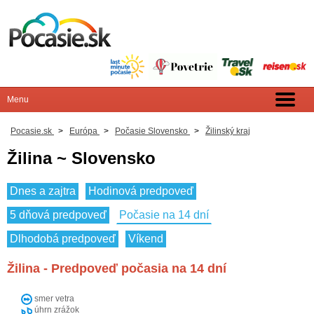
Pocasie.sk
>
Európa
>
Počasie Slovensko
>
Žilinský kraj
Žilina ~ Slovensko
Dnes a zajtra
Hodinová predpoveď
5 dňová predpoveď
Počasie na 14 dní
Dlhodobá predpoveď
Víkend
Žilina - Predpoveď počasia na 14 dní
smer vetra
úhrn zrážok