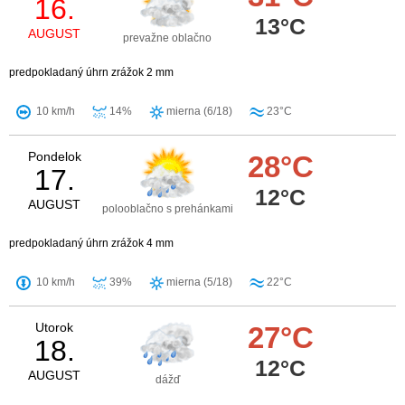
16.
13°C
AUGUST
prevažne oblačno
predpokladaný úhrn zrážok 2 mm
10 km/h
14%
mierna (6/18)
23°C
Pondelok
28°C
17.
12°C
AUGUST
polooblačno s prehánkami
predpokladaný úhrn zrážok 4 mm
10 km/h
39%
mierna (5/18)
22°C
Utorok
27°C
18.
12°C
AUGUST
dážď