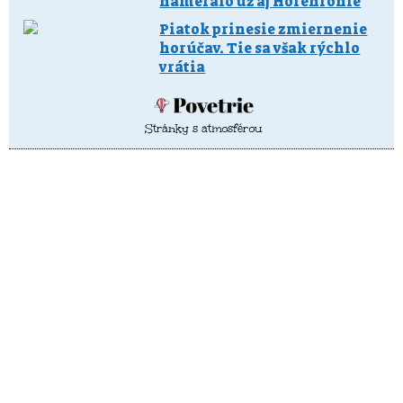
nameralo už aj Horehronie
Piatok prinesie zmiernenie
horúčav. Tie sa však rýchlo
vrátia
Stránky s atmosférou