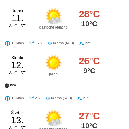
Utorok
28°C
11.
10°C
AUGUST
čiastočne oblačno
13 km/h
16%
mierna (6/18)
22°C
Streda
26°C
12.
9°C
AUGUST
jasno
nov
13 km/h
2%
mierna (6/18)
21°C
Štvrtok
27°C
13.
10°C
AUGUST