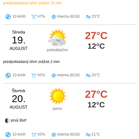
predpokladaný úhrn zrážok 15 mm
10 km/h
47%
mierna (6/18)
23°C
Streda
27°C
19.
12°C
AUGUST
polooblačno
predpokladaný úhrn zrážok 2 mm
10 km/h
45%
mierna (6/18)
20°C
Štvrtok
27°C
20.
12°C
AUGUST
jasno
prvá štvrť
10 km/h
43%
mierna (6/18)
21°C