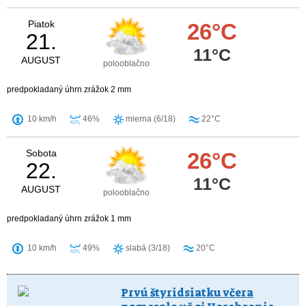
Piatok
26°C
21.
11°C
AUGUST
polooblačno
predpokladaný úhrn zrážok 2 mm
10 km/h
46%
mierna (6/18)
22°C
Sobota
26°C
22.
11°C
AUGUST
polooblačno
predpokladaný úhrn zrážok 1 mm
10 km/h
49%
slabá (3/18)
20°C
Prvú štyridsiatku včera