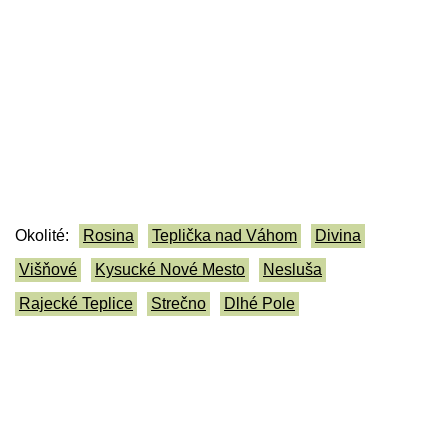
Okolité:
Rosina
Teplička nad Váhom
Divina
Višňové
Kysucké Nové Mesto
Nesluša
Rajecké Teplice
Strečno
Dlhé Pole