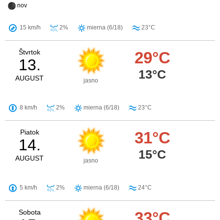
nov
15 km/h
2%
mierna (6/18)
23°C
Štvrtok
29°C
13.
13°C
AUGUST
jasno
8 km/h
2%
mierna (6/18)
23°C
Piatok
31°C
14.
15°C
AUGUST
jasno
5 km/h
2%
mierna (6/18)
24°C
Sobota
33°C