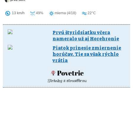
13 km/h
49%
mierna (4/18)
22°C
Prvú štyridsiatku včera
nameralo už aj Horehronie
Piatok prinesie zmiernenie
horúčav. Tie sa však rýchlo
vrátia
Stránky s atmosférou