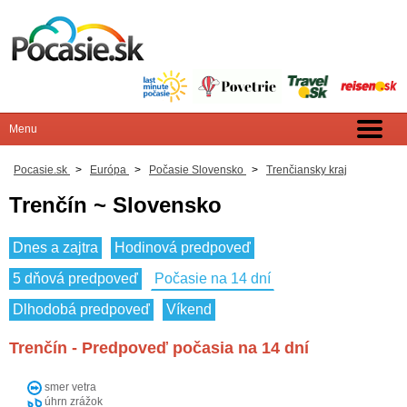
Pocasie.sk
>
Európa
>
Počasie Slovensko
>
Trenčiansky kraj
Trenčín ~ Slovensko
Dnes a zajtra
Hodinová predpoveď
5 dňová predpoveď
Počasie na 14 dní
Dlhodobá predpoveď
Víkend
Trenčín - Predpoveď počasia na 14 dní
smer vetra
úhrn zrážok