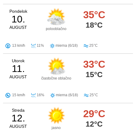
Pondelok
35°C
10.
18°C
AUGUST
polooblačno
13 km/h
11%
mierna (6/18)
25°C
Utorok
33°C
11.
15°C
AUGUST
čiastočne oblačno
15 km/h
16%
mierna (6/18)
25°C
Streda
29°C
12.
12°C
AUGUST
jasno