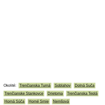
Okolité:
Trenčianska Turná
Soblahov
Dolná Suča
Trenčianske Stankovce
Drietoma
Trenčianska Teplá
Horná Súča
Horné Srnie
Nemšová