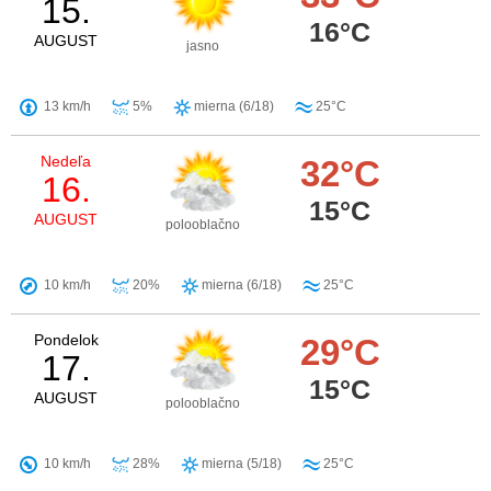
15.
16°C
AUGUST
jasno
13 km/h
5%
mierna (6/18)
25°C
Nedeľa
32°C
16.
15°C
AUGUST
polooblačno
10 km/h
20%
mierna (6/18)
25°C
Pondelok
29°C
17.
15°C
AUGUST
polooblačno
10 km/h
28%
mierna (5/18)
25°C