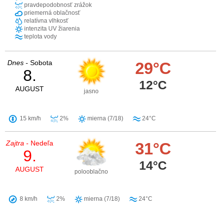
pravdepodobnosť zrážok
priemerná oblačnosť
relatívna vlhkosť
intenzita UV žiarenia
teplota vody
Dnes
- Sobota
29°C
8.
12°C
AUGUST
jasno
15 km/h
2%
mierna (7/18)
24°C
Zajtra
- Nedeľa
31°C
9.
14°C
AUGUST
polooblačno
8 km/h
2%
mierna (7/18)
24°C