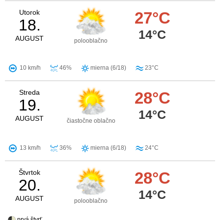
Utorok
27°C
18.
14°C
AUGUST
polooblačno
10 km/h
46%
mierna (6/18)
23°C
Streda
28°C
19.
14°C
AUGUST
čiastočne oblačno
13 km/h
36%
mierna (6/18)
24°C
Štvrtok
28°C
20.
14°C
AUGUST
polooblačno
prvá štvrť