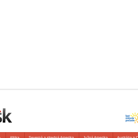
a
Afrika
Severná a stredná Amerika
Južná Amerika
Austrália a 