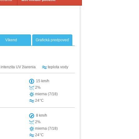
Víkend
Grafická predpoveď
intenzita UV žiarenia
teplota vody
15 km/h
2%
mierna (7/18)
24°C
8 km/h
2%
mierna (7/18)
24°C