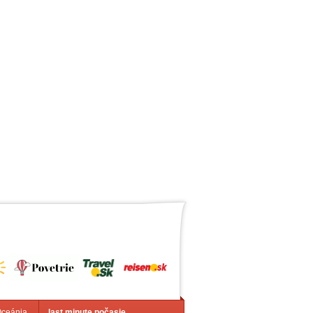
Oceánia
last minute počasie