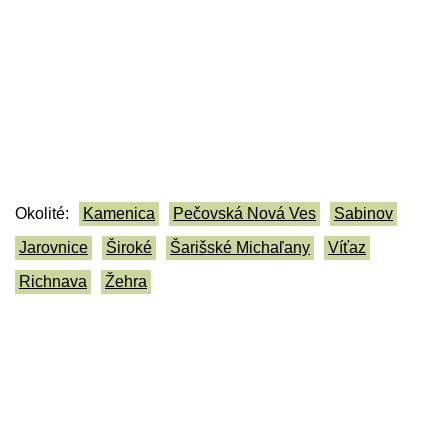
Okolité:
Kamenica
Pečovská Nová Ves
Sabinov
Jarovnice
Široké
Šarišské Michaľany
Víťaz
Richnava
Žehra