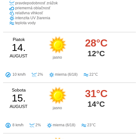
pravdepodobnosť zrážok
priemerná oblačnosť
relatívna vlhkosť
intenzita UV žiarenia
teplota vody
Piatok
28°C
14.
12°C
AUGUST
jasno
10 km/h
2%
mierna (6/18)
22°C
Sobota
31°C
15.
14°C
AUGUST
jasno
8 km/h
2%
mierna (6/18)
23°C