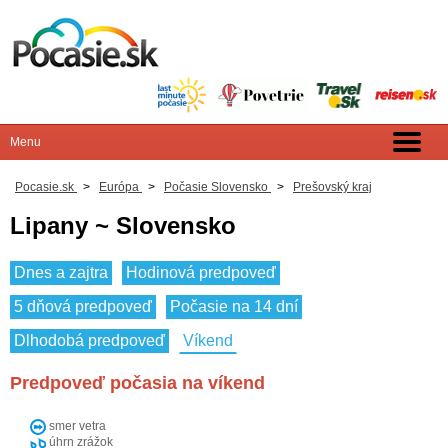
Pocasie.sk
>
Európa
>
Počasie Slovensko
>
Prešovský kraj
Lipany ~ Slovensko
Dnes a zajtra
Hodinová predpoveď
5 dňová predpoveď
Počasie na 14 dní
Dlhodobá predpoveď
Víkend
Predpoveď počasia na víkend
smer vetra
úhrn zrážok