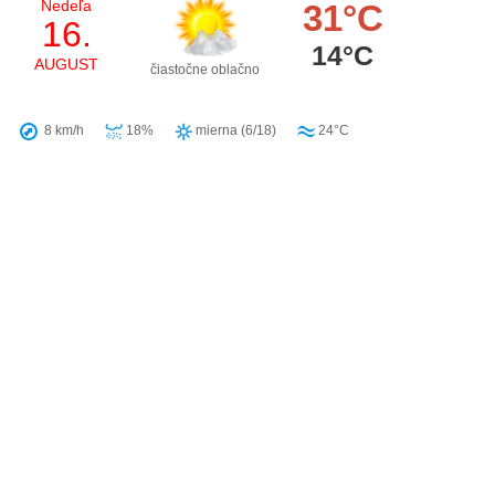
Nedeľa
31°C
16.
14°C
AUGUST
čiastočne oblačno
8 km/h
18%
mierna (6/18)
24°C