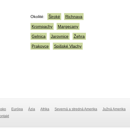
Okolité:
Široké
Richnava
Krompachy
Margecany
Gelnica
Jarovnice
Žehra
Prakovce
Spišské Vlachy
nsko
Európa
Ázia
Afrika
Severná a stredná Amerika
Južná Amerika
Kontakt