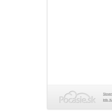
Slove
Info, 