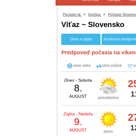
Pocasie.sk
>
Európa
>
Počasie Slovens
Víťaz ~ Slovensko
Dnes a zajtra
Hodinová predpov
Predpoveď počasia na víken
smer vetra
úhrn zrážok
p
Dnes
- Sobota
2
8.
1
AUGUST
polooblačno
Zajtra
- Nedeľa
2
9.
1
AUGUST
jasno