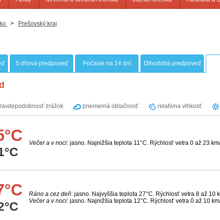
ko
>
Prešovský kraj
eď
5 dňová predpoveď
Počasie na 14 dní
Dlhodobá predpoveď
d
ravdepodobnosť zrážok
priemerná oblačnosť
relatívna vlhkosť
5°C
Večer a v noci
: jasno. Najnižšia teplota 11°C. Rýchlosť vetra 0 až 23 km
1°C
7°C
Ráno a cez deň
: jasno. Najvyššia teplota 27°C. Rýchlosť vetra 8 až 10 
Večer a v noci
: jasno. Najnižšia teplota 12°C. Rýchlosť vetra 0 až 10 km
2°C