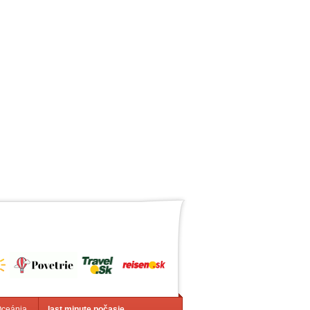
Oceánia
last minute počasie