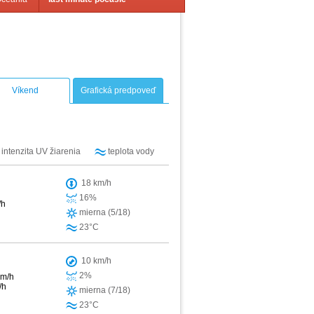
Víkend
Grafická predpoveď
intenzita UV žiarenia
teplota vody
18 km/h
16%
/h
mierna (5/18)
23°C
10 km/h
2%
km/h
/h
mierna (7/18)
23°C