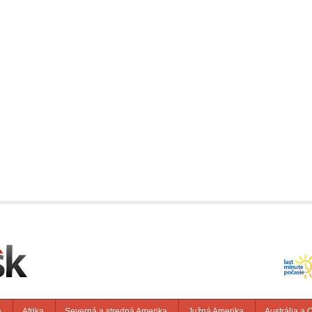
a
Afrika
Severná a stredná Amerika
Južná Amerika
Austrália a 