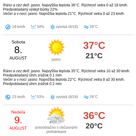
Ráno a cez deň
: jasno. Najvyššia teplota 36°C. Rýchlosť vetra 0 až 18 km/h.
Predpokladaný výskyt búrky 22%
Večer a v noci
: jasno. Najnižšia teplota 21°C. Rýchlosť vetra 0 až 23 km/h
18 km/h
34%
vysoká (8/18)
28°C
Sobota
37°C
8.
21°C
AUGUST
jasno
Ráno a cez deň
: jasno. Najvyššia teplota 35°C. Rýchlosť vetra 10 až 30 km/h.
Predpokladaný úhrn zrážok 0.1 mm
Večer a v noci
: jasno. Najnižšia teplota 22°C. Rýchlosť vetra 8 až 30 km/h.
Predpokladaný úhrn zrážok 0.2 mm
23 km/h
53%
vysoká (8/18)
28°C
Nedeľa
36°C
9.
20°C
polooblačno s občasnými
AUGUST
prehánkami