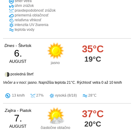
smer vetra
úhrn zrážok
pravdepodobnosť zrážok
priemerná oblačnosť
relatívna vlhkosť
intenzita UV žiarenia
teplota vody
Dnes
- Štvrtok
35°C
6.
19°C
AUGUST
jasno
posledná štvrť
Večer a v noci
: jasno. Najnižšia teplota 21°C. Rýchlosť vetra 0 až 10 km/h
13 km/h
27%
vysoká (8/18)
28°C
Zajtra
- Piatok
37°C
7.
20°C
AUGUST
čiastočne oblačno