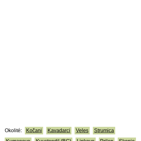
Okolité:
Kočani
Kavadarci
Veles
Strumica