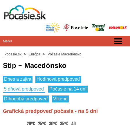
Pocasie.sk
>
Európa
>
Počasie Macedónsko
Stip ~ Macedónsko
Dnes a zajtra
Hodinová predpoveď
5 dňová predpoveď
Počasie na 14 dní
Dlhodobá predpoveď
Víkend
Grafická predpoveď počasia - na 5 dní
20°C
25°C
30°C
35°C
40°C