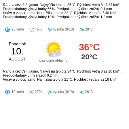
Ráno a cez deň
: jasno. Najvyššia teplota 35°C. Rýchlosť vetra 8 až 23 km/h.
Predpokladaný výskyt búrky 65%. Predpokladaný úhrn zrážok 0.1 mm
Večer a v noci
: jasno. Najnižšia teplota 22°C. Rýchlosť vetra 8 až 30 km/h.
Predpokladaný výskyt búrky 10%. Predpokladaný úhrn zrážok 1.2 mm
20 km/h
45%
vysoká (8/18)
28°C
Pondelok
36°C
10.
20°C
AUGUST
čiastočne oblačno
Ráno a cez deň
: jasno. Najvyššia teplota 34°C. Rýchlosť vetra 8 až 10 km/h.
Predpokladaný úhrn zrážok 0.2 mm
Večer a v noci
: jasno. Najnižšia teplota 21°C. Rýchlosť vetra 8 až 18 km/h
13 km/h
27%
vysoká (8/18)
28°C