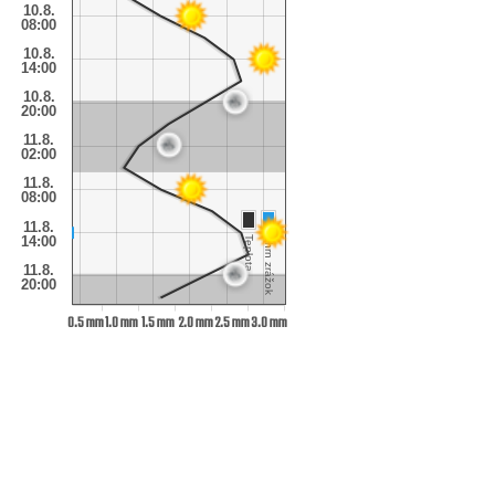
10.8.
08:00
10.8.
14:00
10.8.
20:00
11.8.
02:00
11.8.
08:00
11.8.
14:00
Teplota
Úhrn zrážok
11.8.
20:00
0.5 mm
1.0 mm
1.5 mm
2.0 mm
2.5 mm
3.0 mm