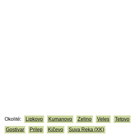
Okolité:
Lipkovo
Kumanovo
Zelino
Veles
Tetovo
Gostivar
Prilep
Kičevo
Suva Reka (XK)