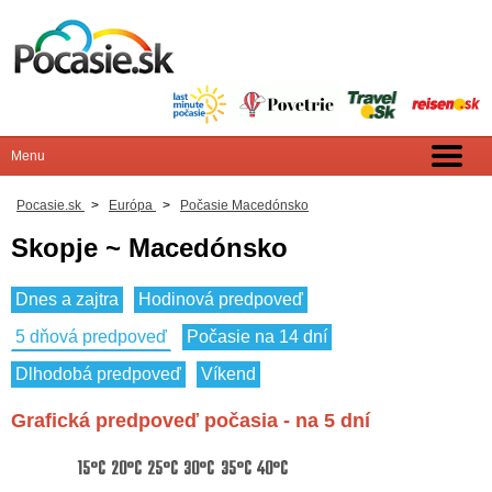
Pocasie.sk
>
Európa
>
Počasie Macedónsko
Skopje ~ Macedónsko
Dnes a zajtra
Hodinová predpoveď
5 dňová predpoveď
Počasie na 14 dní
Dlhodobá predpoveď
Víkend
Grafická predpoveď počasia - na 5 dní
15°C
20°C
25°C
30°C
35°C
40°C