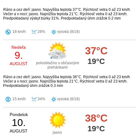
Ráno a cez deň
: jasno. Najvyššia teplota 37°C. Rýchlosť vetra 0 až 23 km/h
Večer a v noci
: jasno. Najnižšia teplota 21°C. Rýchlosť vetra 0 až 23 km/h.
Predpokladaný výskyt búrky 31%. Predpokladaný úhrn zrážok 0.2 mm
18 km/h
28%
vysoká (8/18)
Nedeľa
37°C
9.
19°C
polooblačno s občasnými
AUGUST
prehánkami
Ráno a cez deň
: jasno. Najvyššia teplota 36°C. Rýchlosť vetra 0 až 23 km/h
Večer a v noci
: jasno. Najnižšia teplota 21°C. Rýchlosť vetra 0 až 23 km/h.
Predpokladaný úhrn zrážok 0.3 mm
15 km/h
34%
vysoká (8/18)
Pondelok
38°C
10.
19°C
AUGUST
jasno