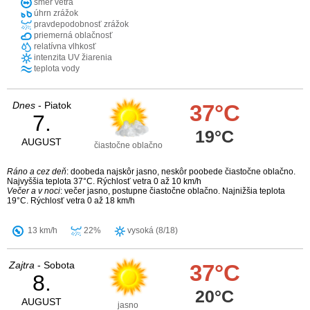
smer vetra
úhrn zrážok
pravdepodobnosť zrážok
priemerná oblačnosť
relatívna vlhkosť
intenzita UV žiarenia
teplota vody
Dnes
- Piatok
37°C
7.
19°C
AUGUST
čiastočne oblačno
Ráno a cez deň
: doobeda najskôr jasno, neskôr poobede čiastočne oblačno.
Najvyššia teplota 37°C. Rýchlosť vetra 0 až 10 km/h
Večer a v noci
: večer jasno, postupne čiastočne oblačno. Najnižšia teplota
19°C. Rýchlosť vetra 0 až 18 km/h
13 km/h
22%
vysoká (8/18)
Zajtra
- Sobota
37°C
8.
20°C
AUGUST
jasno