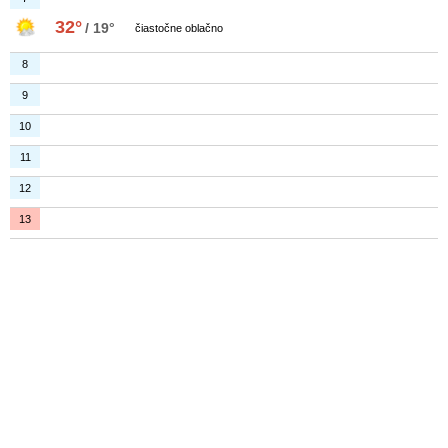
32°
/ 19°
čiastočne oblačno
8
9
10
11
12
13