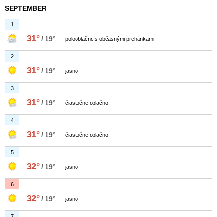
SEPTEMBER
1
31°
/ 19°
polooblačno s občasnými prehánkami
2
31°
/ 19°
jasno
3
31°
/ 19°
čiastočne oblačno
4
31°
/ 19°
čiastočne oblačno
5
32°
/ 19°
jasno
6
32°
/ 19°
jasno
7