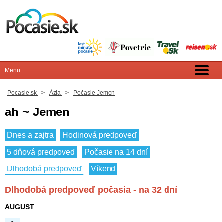
Pocasie.sk
>
Ázia
>
Počasie Jemen
ah ~ Jemen
Dnes a zajtra
Hodinová predpoveď
5 dňová predpoveď
Počasie na 14 dní
Dlhodobá predpoveď
Víkend
Dlhodobá predpoveď počasia - na 32 dní
AUGUST