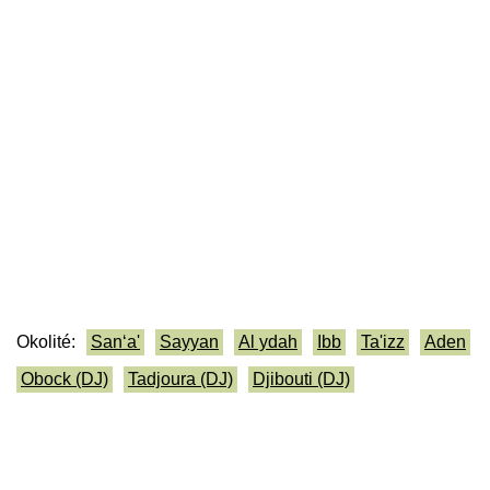
Okolité:
San‘a'
Sayyan
Al ydah
Ibb
Ta'izz
Aden
Obock (DJ)
Tadjoura (DJ)
Djibouti (DJ)