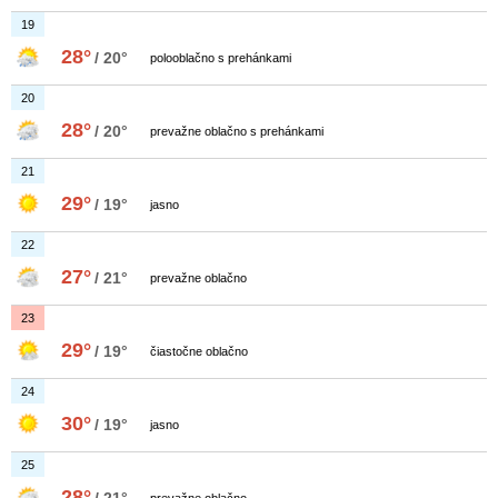
19
28°
/ 20°
polooblačno s prehánkami
20
28°
/ 20°
prevažne oblačno s prehánkami
21
29°
/ 19°
jasno
22
27°
/ 21°
prevažne oblačno
23
29°
/ 19°
čiastočne oblačno
24
30°
/ 19°
jasno
25
28°