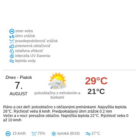
smer vetra
úhrn zrážok
pravdepodobnosť zrážok
priemerná oblačnosť
relatívna vlhkosť
intenzita UV žiarenia
teplota vody
Dnes
- Piatok
29°C
7.
21°C
polooblačno s mrholením a
AUGUST
búrkami
Ráno a cez deň
: polooblačno s občasnými prehánkami. Najvyššia teplota
26°C. Rýchlosť vetra 8 km/h. Predpokladaný úhrn zrážok 0.2 mm
Večer a v noci
: prevažne oblačno. Najnižšia teplota 22°C. Rýchlosť vetra 0
až 10 km/h
15 km/h
75%
vysoká (8/18)
27°C