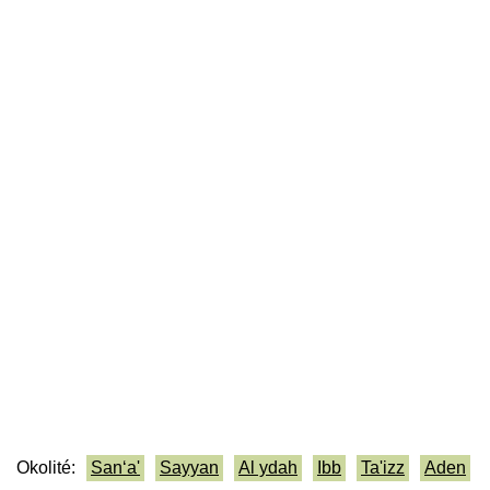
Okolité:
San‘a'
Sayyan
Al ydah
Ibb
Ta'izz
Aden