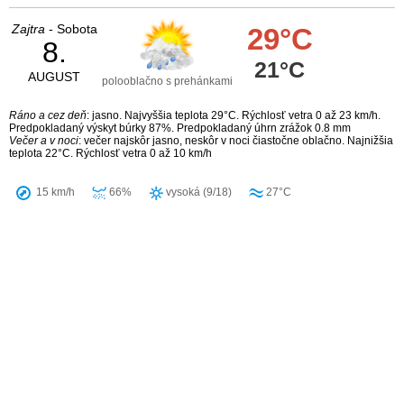
Zajtra
- Sobota
29°C
8.
21°C
AUGUST
polooblačno s prehánkami
Ráno a cez deň
: jasno. Najvyššia teplota 29°C. Rýchlosť vetra 0 až 23 km/h.
Predpokladaný výskyt búrky 87%. Predpokladaný úhrn zrážok 0.8 mm
Večer a v noci
: večer najskôr jasno, neskôr v noci čiastočne oblačno. Najnižšia
teplota 22°C. Rýchlosť vetra 0 až 10 km/h
15 km/h
66%
vysoká (9/18)
27°C