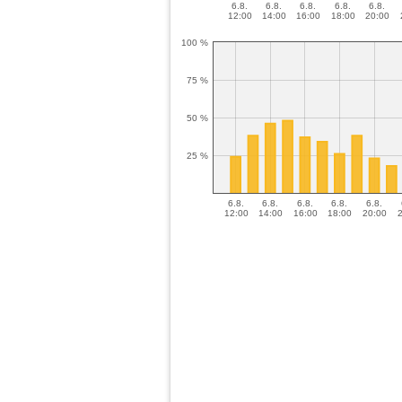
6.8.
6.8.
6.8.
6.8.
6.8.
12:00
14:00
16:00
18:00
20:00
100 %
75 %
50 %
25 %
6.8.
6.8.
6.8.
6.8.
6.8.
12:00
14:00
16:00
18:00
20:00
2