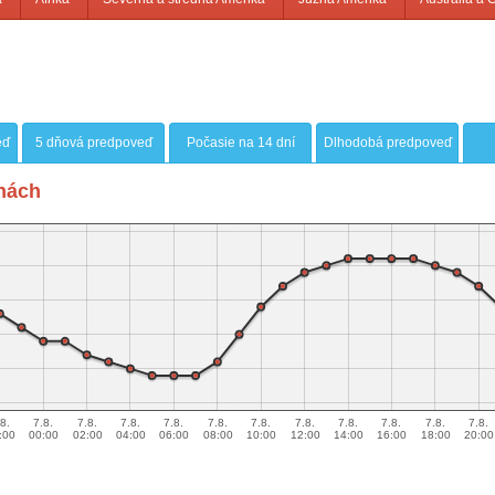
eď
5 dňová predpoveď
Počasie na 14 dní
Dlhodobá predpoveď
nách
8.
7.8.
7.8.
7.8.
7.8.
7.8.
7.8.
7.8.
7.8.
7.8.
7.8.
7.8.
:00
00:00
02:00
04:00
06:00
08:00
10:00
12:00
14:00
16:00
18:00
20:00