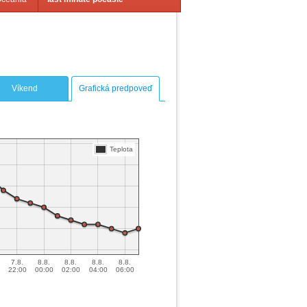
Víkend
Grafická predpoveď
Teplota
7.8.
8.8.
8.8.
8.8.
8.8.
22:00
00:00
02:00
04:00
06:00