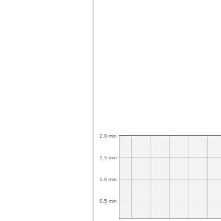
2.0 mm
1.5 mm
1.0 mm
0.5 mm