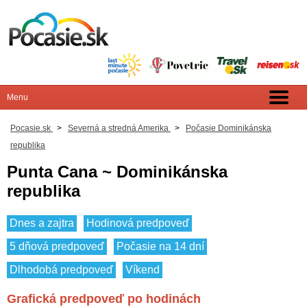
Pocasie.sk
>
Severná a stredná Amerika
>
Počasie Dominikánska
republika
Punta Cana ~ Dominikánska
republika
Dnes a zajtra
Hodinová predpoveď
5 dňová predpoveď
Počasie na 14 dní
Dlhodobá predpoveď
Víkend
Grafická predpoveď po hodinách