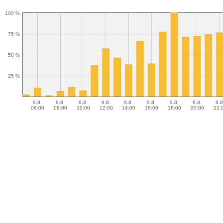
100 %
75 %
50 %
25 %
9.8.
9.8.
9.8.
9.8.
9.8.
9.8.
9.8.
9.8.
9.8
06:00
08:00
10:00
12:00
14:00
16:00
18:00
20:00
22: