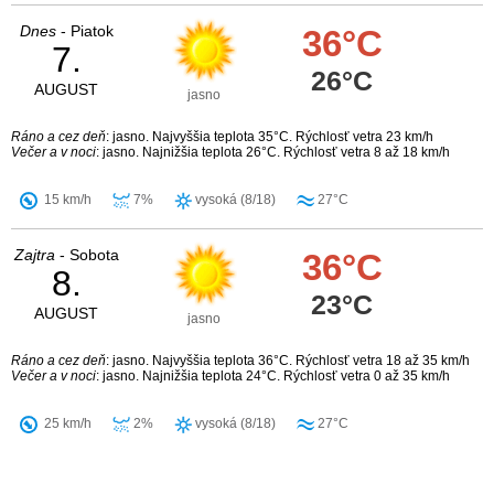
Dnes
- Piatok
36°C
7.
26°C
AUGUST
jasno
Ráno a cez deň
: jasno. Najvyššia teplota 35°C. Rýchlosť vetra 23 km/h
Večer a v noci
: jasno. Najnižšia teplota 26°C. Rýchlosť vetra 8 až 18 km/h
15 km/h
7%
vysoká (8/18)
27°C
Zajtra
- Sobota
36°C
8.
23°C
AUGUST
jasno
Ráno a cez deň
: jasno. Najvyššia teplota 36°C. Rýchlosť vetra 18 až 35 km/h
Večer a v noci
: jasno. Najnižšia teplota 24°C. Rýchlosť vetra 0 až 35 km/h
25 km/h
2%
vysoká (8/18)
27°C