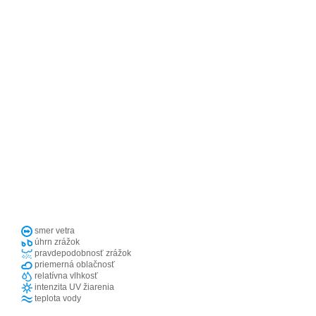
smer vetra
úhrn zrážok
pravdepodobnosť zrážok
priemerná oblačnosť
relatívna vlhkosť
intenzita UV žiarenia
teplota vody