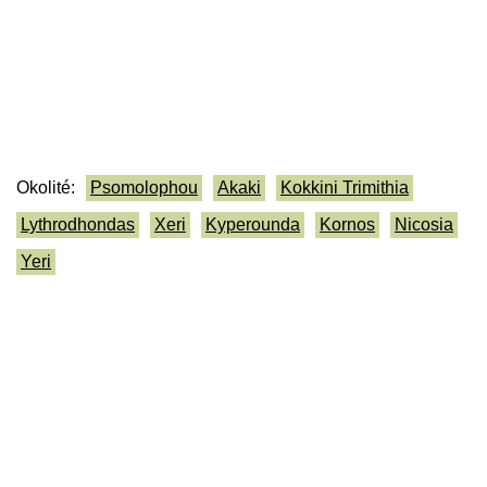
Okolité:
Psomolophou
Akaki
Kokkini Trimithia
Lythrodhondas
Xeri
Kyperounda
Kornos
Nicosia
Yeri