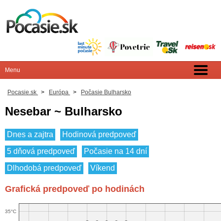
Pocasie.sk
>
Európa
>
Počasie Bulharsko
Nesebar ~ Bulharsko
Dnes a zajtra
Hodinová predpoveď
5 dňová predpoveď
Počasie na 14 dní
Dlhodobá predpoveď
Víkend
Grafická predpoveď po hodinách
35°C