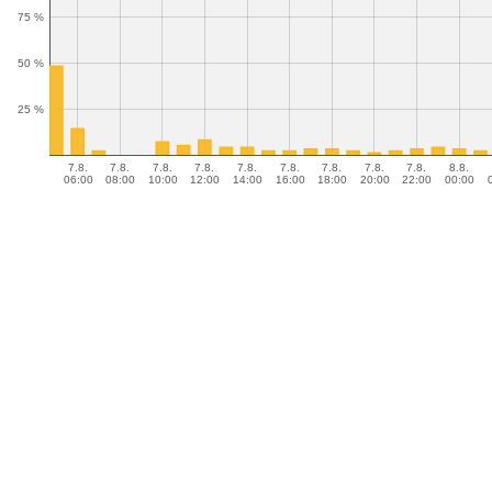
75 %
50 %
25 %
7.8.
7.8.
7.8.
7.8.
7.8.
7.8.
7.8.
7.8.
7.8.
8.8.
06:00
08:00
10:00
12:00
14:00
16:00
18:00
20:00
22:00
00:00