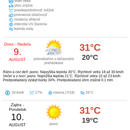
smer vetra
úhrn zrážok
pravdepodobnosť zrážok
priemerná oblačnosť
relatívna vlhkosť
intenzita UV žiarenia
teplota vody
Dnes
- Nedeľa
31°C
9.
20°C
polooblačno s občasnými
AUGUST
prehánkami
Ráno a cez deň
: jasno. Najvyššia teplota 30°C. Rýchlosť vetra 18 až 30 km/h
Večer a v noci
: jasno. Najnižšia teplota 21°C. Rýchlosť vetra 10 až 23 km/h.
Predpokladaný výskyt búrky 34%. Predpokladaný úhrn zrážok 0.1 mm
20 km/h
17%
mierna (7/18)
26°C
Zajtra
-
31°C
Pondelok
10.
19°C
jasno
AUGUST