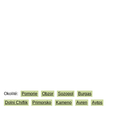
Okolité:
Pomorie
Obzor
Sozopol
Burgas
Dolni Chiflik
Primorsko
Kameno
Avren
Aytos