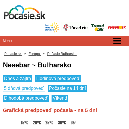
Pocasie.sk
>
Európa
>
Počasie Bulharsko
Nesebar ~ Bulharsko
Dnes a zajtra
Hodinová predpoveď
5 dňová predpoveď
Počasie na 14 dní
Dlhodobá predpoveď
Víkend
Grafická predpoveď počasia - na 5 dní
15°C
20°C
25°C
30°C
35°C