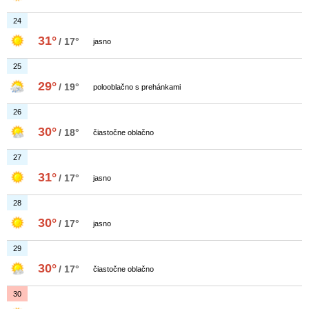
24
31°
/ 17°
jasno
25
29°
/ 19°
polooblačno s prehánkami
26
30°
/ 18°
čiastočne oblačno
27
31°
/ 17°
jasno
28
30°
/ 17°
jasno
29
30°
/ 17°
čiastočne oblačno
30