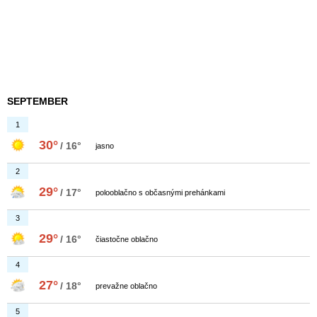
SEPTEMBER
1
30°
/ 16°
jasno
2
29°
/ 17°
polooblačno s občasnými prehánkami
3
29°
/ 16°
čiastočne oblačno
4
27°
/ 18°
prevažne oblačno
5