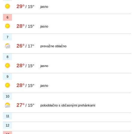
29°
/ 15°
jasno
6
28°
/ 15°
jasno
7
26°
/ 17°
prevažne oblačno
8
28°
/ 15°
jasno
9
28°
/ 15°
jasno
10
27°
/ 15°
polooblačno s občasnými prehánkami
11
12