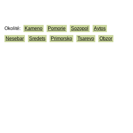
Okolité:
Kameno
Pomorie
Sozopol
Aytos
Nesebar
Sredets
Primorsko
Tsarevo
Obzor