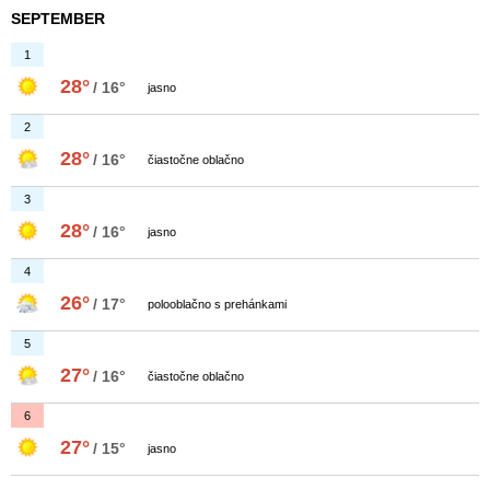
SEPTEMBER
1
28°
/ 16°
jasno
2
28°
/ 16°
čiastočne oblačno
3
28°
/ 16°
jasno
4
26°
/ 17°
polooblačno s prehánkami
5
27°
/ 16°
čiastočne oblačno
6
27°
/ 15°
jasno