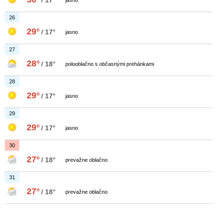
/ 17°
jasno
26
29°
/ 17°
jasno
27
28°
/ 18°
polooblačno s občasnými prehánkami
28
29°
/ 17°
jasno
29
29°
/ 17°
jasno
30
27°
/ 18°
prevažne oblačno
31
27°
/ 18°
prevažne oblačno