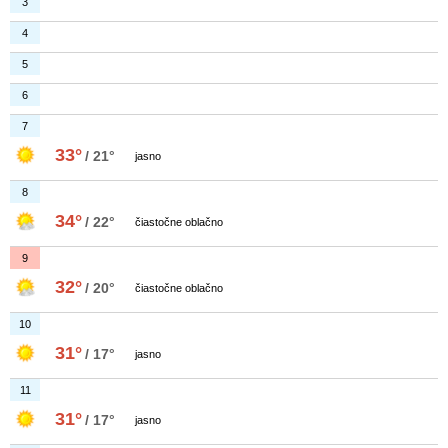
3
4
5
6
7
33°
/ 21°
jasno
8
34°
/ 22°
čiastočne oblačno
9
32°
/ 20°
čiastočne oblačno
10
31°
/ 17°
jasno
11
31°
/ 17°
jasno