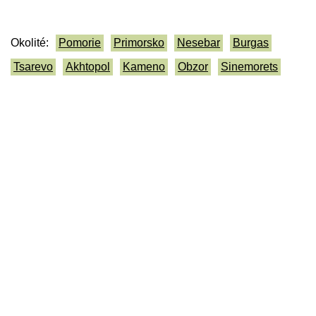
Okolité:
Pomorie
Primorsko
Nesebar
Burgas
Tsarevo
Akhtopol
Kameno
Obzor
Sinemorets