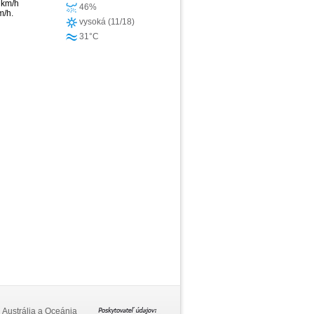
 km/h
46%
m/h.
vysoká (11/18)
31°C
Austrália a Oceánia