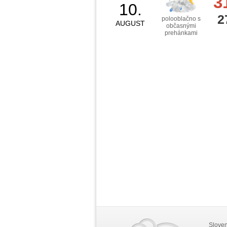
3
10.
2
polooblačno s
AUGUST
občasnými
prehánkami
Slove