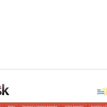
a
Afrika
Severná a stredná Amerika
Južná Amerika
Austrália a 