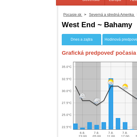
Pocasie.sk
>
Severná a stredná Amerika
West End ~ Bahamy
Dnes a zajtra
Hodinová predpov
Grafická predpoveď počasia 
35.0°C
32.5°C
30.0°C
27.5°C
25.0°C
22.5°C
6.8.
7.8.
7.8.
7.8.
23:00
05:00
11:00
17:00
2