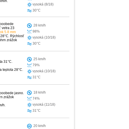
km/h.
vysoká (8/18)
30°C
r poobede
28 km/h
 vetra 23
98%
žok 5.8 mm
 28°C. Rýchlosť
vysoká (10/18)
úhrn zrážok
30°C
25 km/h
ta 31°C.
79%
a teplota 28°C.
vysoká (10/18)
31°C
18 km/h
 poobede jasno.
rn zrážok
74%
vysoká (11/18)
m/h.
31°C
20 km/h