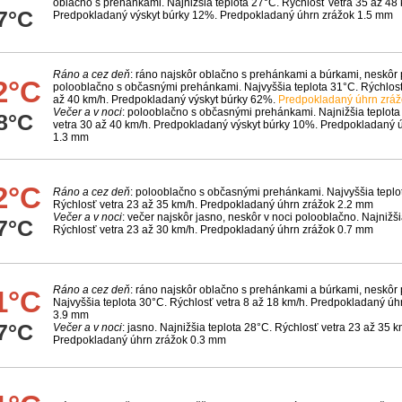
oblačno s prehánkami. Najnižšia teplota 27°C. Rýchlosť vetra 35 až 48 
7°C
Predpokladaný výskyt búrky 12%. Predpokladaný úhrn zrážok 1.5 mm
Ráno a cez deň
: ráno najskôr oblačno s prehánkami a búrkami, neskô
2°C
polooblačno s občasnými prehánkami. Najvyššia teplota 31°C. Rýchlosť
až 40 km/h. Predpokladaný výskyt búrky 62%.
Predpokladaný úhrn zrá
Večer a v noci
: polooblačno s občasnými prehánkami. Najnižšia teplota
8°C
vetra 30 až 40 km/h. Predpokladaný výskyt búrky 10%. Predpokladaný 
1.3 mm
2°C
Ráno a cez deň
: polooblačno s občasnými prehánkami. Najvyššia teplo
Rýchlosť vetra 23 až 35 km/h. Predpokladaný úhrn zrážok 2.2 mm
Večer a v noci
: večer najskôr jasno, neskôr v noci polooblačno. Najnižši
7°C
Rýchlosť vetra 23 až 30 km/h. Predpokladaný úhrn zrážok 0.7 mm
Ráno a cez deň
: ráno najskôr oblačno s prehánkami a búrkami, neskôr
1°C
Najvyššia teplota 30°C. Rýchlosť vetra 8 až 18 km/h. Predpokladaný úh
3.9 mm
7°C
Večer a v noci
: jasno. Najnižšia teplota 28°C. Rýchlosť vetra 23 až 35 k
Predpokladaný úhrn zrážok 0.3 mm