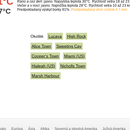
1°C
Ráno a cez deň
: jasno. Najvyššia teplota 30°C. Rýchlosť vetra 18 až 23
Večer a v noci
: jasno. Najnižšia teplota 28°C. Rýchlosť vetra 10 až 23 k
7°C
Predpokladaný výskyt búrky 91%.
Predpokladaný úhrn zrážok 4.7 mm
Okolité:
Lucaya
High Rock
Alice Town
Sweeting Cay
Cooper's Town
Miami (US)
Hialeah (US)
Nicholls Town
Marsh Harbour
nsko
Európa
Ázia
Afrika
Severná a stredná Amerika
Južná Amerika