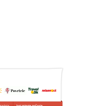
Oceánia
last minute počasie