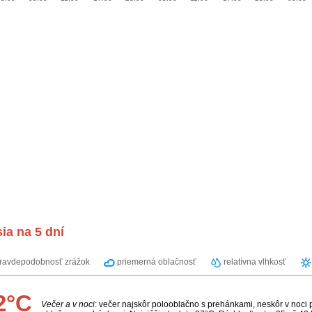
ia na 5 dní
ravdepodobnosť zrážok
priemerná oblačnosť
relatívna vlhkosť
2°C
Večer a v noci
: večer najskôr polooblačno s prehánkami, neskôr v noci