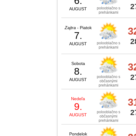
6.
2
polooblačno s
AUGUST
prehánkami
Zajtra
- Piatok
3
7.
2
polooblačno s
AUGUST
prehánkami
Sobota
3
8.
2
polooblačno s
AUGUST
občasnými
prehánkami
Nedeľa
3
9.
2
polooblačno s
AUGUST
občasnými
prehánkami
Pondelok