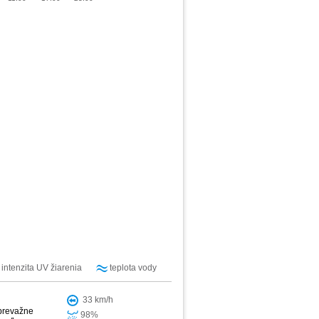
intenzita UV žiarenia
teplota vody
33 km/h
 prevažne
98%