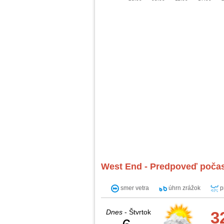
West End - Predpoveď počas
smer vetra
úhrn zrážok
p
Dnes
- Štvrtok
3