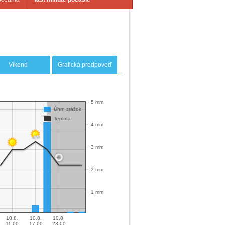
Víkend
Grafická predpoveď
5 mm
Úhrn zrážok
Teplota
4 mm
3 mm
2 mm
1 mm
10.8.
10.8.
10.8.
11:00
17:00
23:00