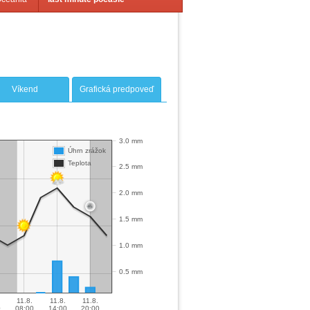
Víkend
Grafická predpoveď
3.0 mm
Úhrn zrážok
Teplota
2.5 mm
2.0 mm
1.5 mm
1.0 mm
0.5 mm
11.8.
11.8.
11.8.
0
08:00
14:00
20:00