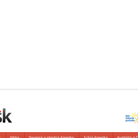
a
Afrika
Severná a stredná Amerika
Južná Amerika
Austrália a 