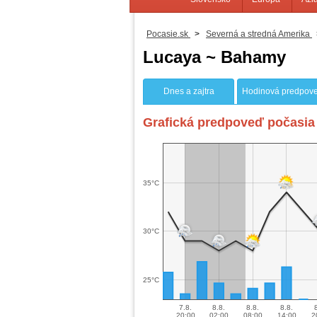
Pocasie.sk
>
Severná a stredná Amerika
Lucaya ~ Bahamy
Dnes a zajtra
Hodinová predpov
Grafická predpoveď počasia 
35°C
30°C
25°C
7.8.
8.8.
8.8.
8.8.
20:00
02:00
08:00
14:00
2