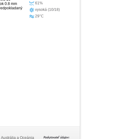
61%
žok 0.8 mm
 Predpokladaný
vysoká (10/18)
29°C
Austrália a Oceánia