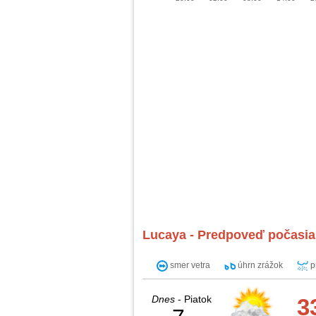
Lucaya - Predpoveď počasia 
smer vetra
úhrn zrážok
p
Dnes
- Piatok
3