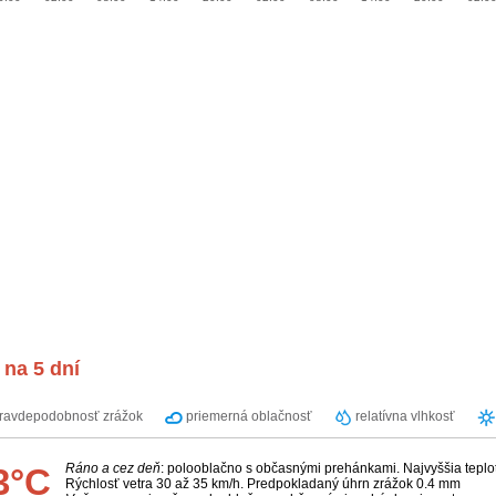
na 5 dní
ravdepodobnosť zrážok
priemerná oblačnosť
relatívna vlhkosť
Ráno a cez deň
: polooblačno s občasnými prehánkami. Najvyššia teplo
3°C
Rýchlosť vetra 30 až 35 km/h. Predpokladaný úhrn zrážok 0.4 mm