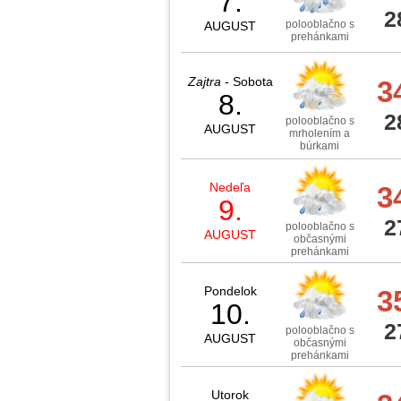
7.
2
polooblačno s
AUGUST
prehánkami
Zajtra
- Sobota
3
8.
2
polooblačno s
AUGUST
mrholením a
búrkami
Nedeľa
3
9.
2
polooblačno s
AUGUST
občasnými
prehánkami
Pondelok
3
10.
2
polooblačno s
AUGUST
občasnými
prehánkami
Utorok