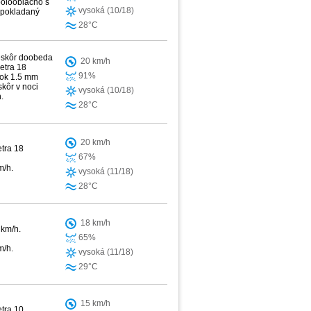
polooblačno s
vysoká (10/18)
edpokladaný
28°C
neskôr doobeda
20 km/h
etra 18
91%
žok 1.5 mm
kôr v noci
vysoká (10/18)
.
28°C
20 km/h
etra 18
67%
m/h.
vysoká (11/18)
28°C
18 km/h
 km/h.
65%
m/h.
vysoká (11/18)
29°C
15 km/h
etra 10