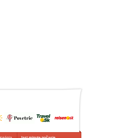
Oceánia
last minute počasie