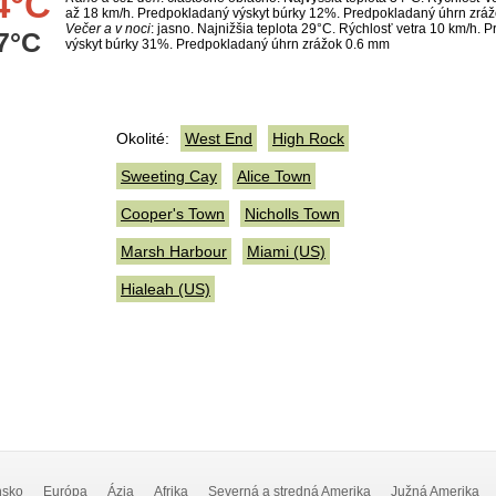
4°C
až 18 km/h. Predpokladaný výskyt búrky 12%. Predpokladaný úhrn zrá
Večer a v noci
: jasno. Najnižšia teplota 29°C. Rýchlosť vetra 10 km/h.
7°C
výskyt búrky 31%. Predpokladaný úhrn zrážok 0.6 mm
Okolité:
West End
High Rock
Sweeting Cay
Alice Town
Cooper's Town
Nicholls Town
Marsh Harbour
Miami (US)
Hialeah (US)
nsko
Európa
Ázia
Afrika
Severná a stredná Amerika
Južná Amerika