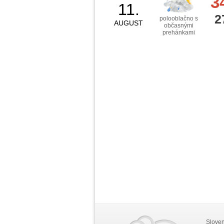
3
11.
2
polooblačno s
AUGUST
občasnými
prehánkami
Slove