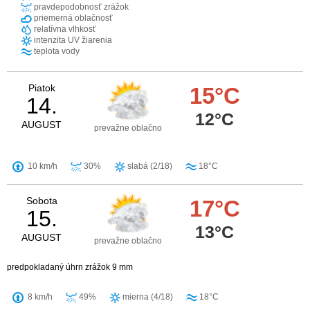
pravdepodobnosť zrážok
priemerná oblačnosť
relatívna vlhkosť
intenzita UV žiarenia
teplota vody
Piatok
15°C
14.
12°C
AUGUST
prevažne oblačno
10 km/h
30%
slabá (2/18)
18°C
Sobota
17°C
15.
13°C
AUGUST
prevažne oblačno
predpokladaný úhrn zrážok 9 mm
8 km/h
49%
mierna (4/18)
18°C