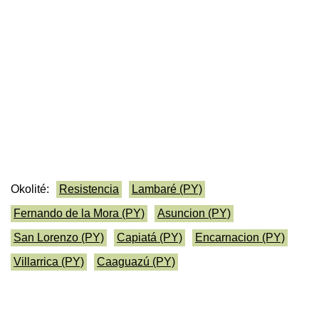
Okolité:
Resistencia
Lambaré (PY)
Fernando de la Mora (PY)
Asuncion (PY)
San Lorenzo (PY)
Capiatá (PY)
Encarnacion (PY)
Villarrica (PY)
Caaguazú (PY)