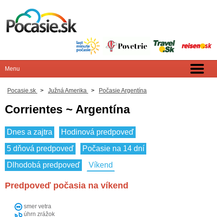
Pocasie.sk
>
Južná Amerika
>
Počasie Argentína
Corrientes ~ Argentína
Dnes a zajtra
Hodinová predpoveď
5 dňová predpoveď
Počasie na 14 dní
Dlhodobá predpoveď
Víkend
Predpoveď počasia na víkend
smer vetra
úhrn zrážok