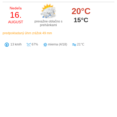
Nedeľa
20°C
16.
15°C
prevažne oblačno s
AUGUST
prehánkami
predpokladaný úhrn zrážok 49 mm
13 km/h
67%
mierna (4/18)
21°C