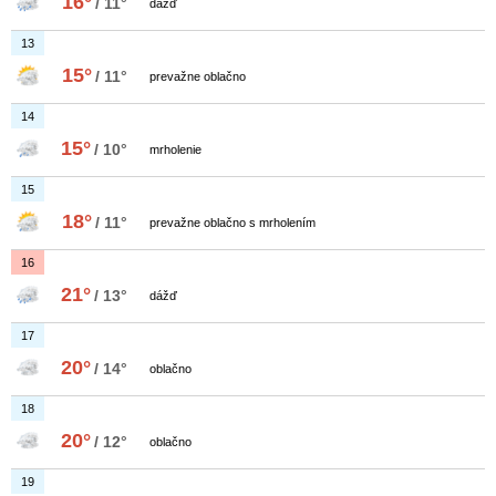
16°
/ 11°
dážď
13
15°
/ 11°
prevažne oblačno
14
15°
/ 10°
mrholenie
15
18°
/ 11°
prevažne oblačno s mrholením
16
21°
/ 13°
dážď
17
20°
/ 14°
oblačno
18
20°
/ 12°
oblačno
19