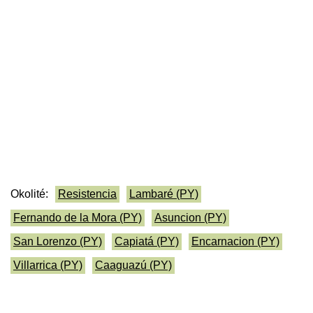
Okolité:
Resistencia
Lambaré (PY)
Fernando de la Mora (PY)
Asuncion (PY)
San Lorenzo (PY)
Capiatá (PY)
Encarnacion (PY)
Villarrica (PY)
Caaguazú (PY)