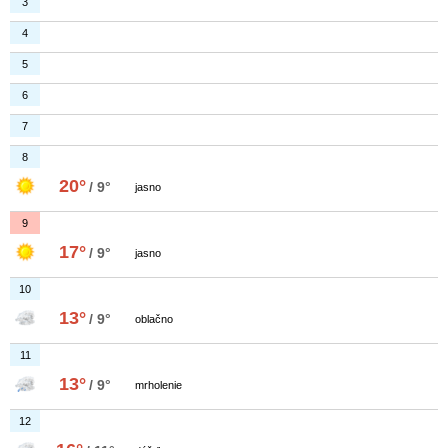
3
4
5
6
7
8
20°
/ 9°
jasno
9
17°
/ 9°
jasno
10
13°
/ 9°
oblačno
11
13°
/ 9°
mrholenie
12