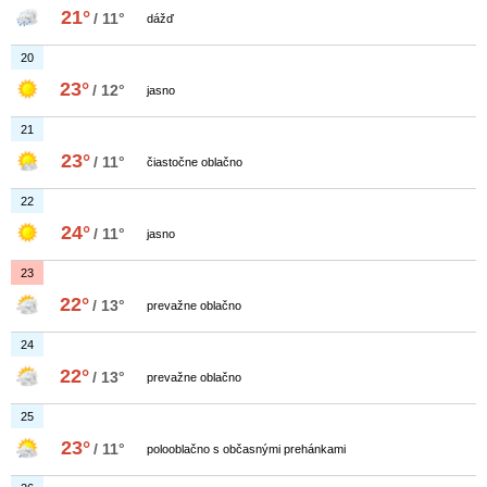
21°
/ 11°
dážď
20
23°
/ 12°
jasno
21
23°
/ 11°
čiastočne oblačno
22
24°
/ 11°
jasno
23
22°
/ 13°
prevažne oblačno
24
22°
/ 13°
prevažne oblačno
25
23°
/ 11°
polooblačno s občasnými prehánkami