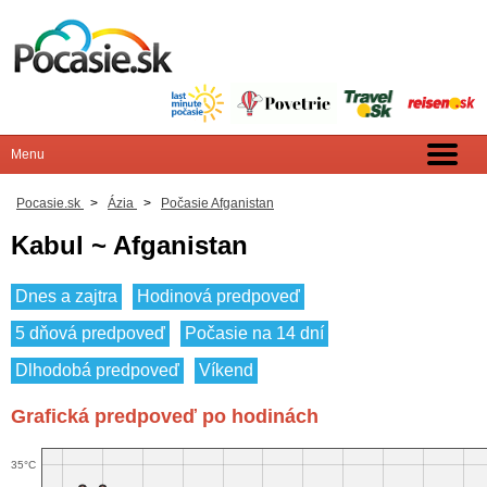
Pocasie.sk
>
Ázia
>
Počasie Afganistan
Kabul ~ Afganistan
Dnes a zajtra
Hodinová predpoveď
5 dňová predpoveď
Počasie na 14 dní
Dlhodobá predpoveď
Víkend
Grafická predpoveď po hodinách
35°C