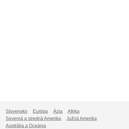
Slovensko
Európa
Ázia
Afrika
Severná a stredná Amerika
Južná Amerika
Austrália a Oceánia