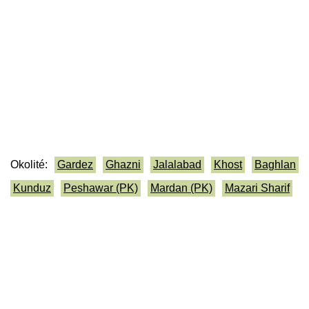
Okolité:
Gardez
Ghazni
Jalalabad
Khost
Baghlan
Kunduz
Peshawar (PK)
Mardan (PK)
Mazari Sharif